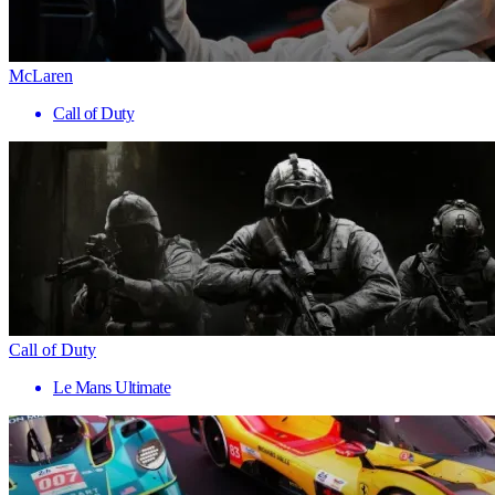
McLaren
Call of Duty
Call of Duty
Le Mans Ultimate