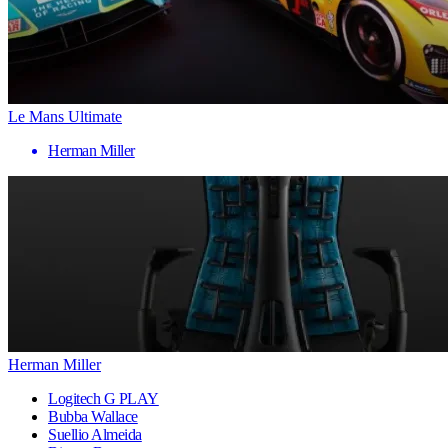
Le Mans Ultimate
Herman Miller
Herman Miller
Logitech G PLAY
Bubba Wallace
Suellio Almeida