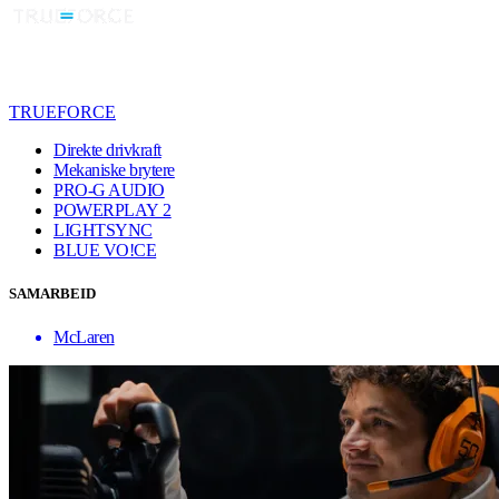
TRUEFORCE
Direkte drivkraft
Mekaniske brytere
PRO-G AUDIO
POWERPLAY 2
LIGHTSYNC
BLUE VO!CE
SAMARBEID
McLaren