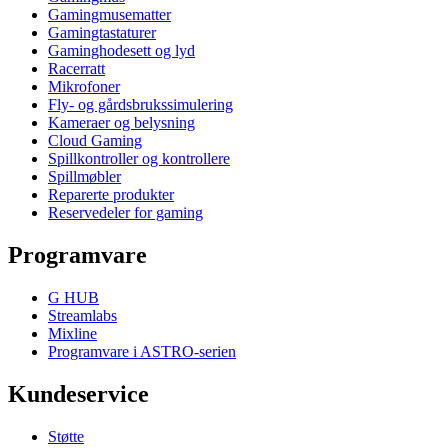
Gamingmusematter
Gamingtastaturer
Gaminghodesett og lyd
Racerratt
Mikrofoner
Fly- og gårdsbrukssimulering
Kameraer og belysning
Cloud Gaming
Spillkontroller og kontrollere
Spillmøbler
Reparerte produkter
Reservedeler for gaming
Programvare
G HUB
Streamlabs
Mixline
Programvare i ASTRO-serien
Kundeservice
Støtte