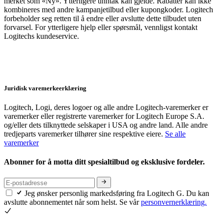
merket som «Ny». Ytterligere unntak kan gjelde. Rabatter kan ikke
kombineres med andre kampanjetilbud eller kupongkoder. Logitech
forbeholder seg retten til å endre eller avslutte dette tilbudet uten
forvarsel. For ytterligere hjelp eller spørsmål, vennligst kontakt
Logitechs kundeservice.
Juridisk varemerkeerklæring
Logitech, Logi, deres logoer og alle andre Logitech-varemerker er
varemerker eller registrerte varemerker for Logitech Europe S.A.
og/eller dets tilknyttede selskaper i USA og andre land. Alle andre
tredjeparts varemerker tilhører sine respektive eiere.
Se alle
varemerker
Abonner for å motta ditt spesialtilbud og eksklusive fordeler.
Jeg ønsker personlig markedsføring fra Logitech G. Du kan
avslutte abonnementet når som helst. Se vår
personvernerklæring.