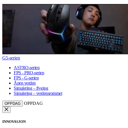
G5-serien
ASTRO-serien
FPS - PRO-serien
FPS - G-serien
Åpen verden
Simulering – flyging
Simulering – verdensrommet
OPPDAG
OPPDAG
INNOVASJON