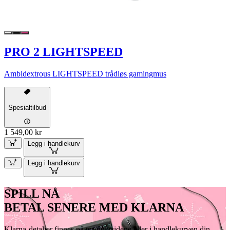
PRO 2 LIGHTSPEED
Ambidextrous LIGHTSPEED trådløs gamingmus
Spesialtilbud
1 549,00 kr
Legg i handlekurv
Legg i handlekurv
SPILL NÅ
BETAL SENERE MED KLARNA
Klarna-detaljer finnes på produktsidene eller i handlekurven din.