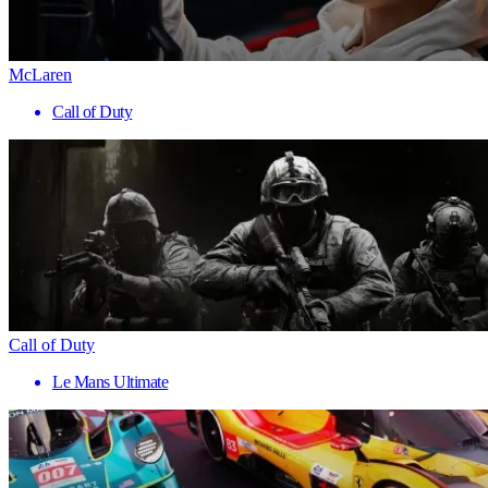
McLaren
Call of Duty
Call of Duty
Le Mans Ultimate