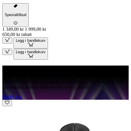
Spesialtilbud
1 349,00 kr
1 999,00 kr
650,00 kr rabatt
Legg i handlekurv
Legg i handlekurv
GRATIS G840
GRATIS G840 XL-musematte ved bestilling av hvilken som helst
gamingmus, tastatur eller headset over 1,400 kr
KJØP NÅ