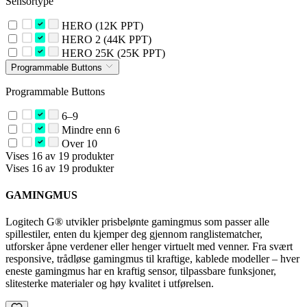
Sensortype
HERO (12K PPT)
HERO 2 (44K PPT)
HERO 25K (25K PPT)
Programmable Buttons
Programmable Buttons
6–9
Mindre enn 6
Over 10
Vises 16 av 19 produkter
Vises 16 av 19 produkter
GAMINGMUS
Logitech G® utvikler prisbelønte gamingmus som passer alle
spillestiler, enten du kjemper deg gjennom ranglistematcher,
utforsker åpne verdener eller henger virtuelt med venner. Fra svært
responsive, trådløse gamingmus til kraftige, kablede modeller – hver
eneste gamingmus har en kraftig sensor, tilpassbare funksjoner,
slitesterke materialer og høy kvalitet i utførelsen.