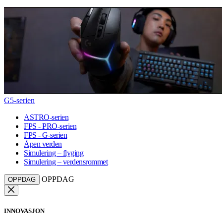
G5-serien
ASTRO-serien
FPS - PRO-serien
FPS - G-serien
Åpen verden
Simulering – flyging
Simulering – verdensrommet
OPPDAG
OPPDAG
INNOVASJON