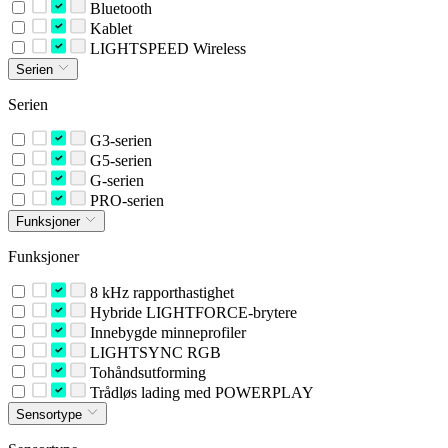
Bluetooth
Kablet
LIGHTSPEED Wireless
Serien
Serien
G3-serien
G5-serien
G-serien
PRO-serien
Funksjoner
Funksjoner
8 kHz rapporthastighet
Hybride LIGHTFORCE-brytere
Innebygde minneprofiler
LIGHTSYNC RGB
Tohåndsutforming
Trådløs lading med POWERPLAY
Sensortype