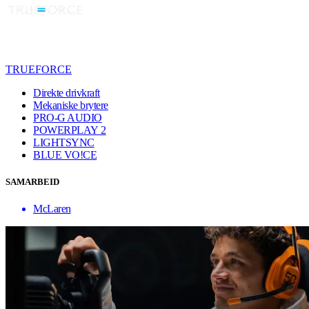
TRUEFORCE
Direkte drivkraft
Mekaniske brytere
PRO-G AUDIO
POWERPLAY 2
LIGHTSYNC
BLUE VO!CE
SAMARBEID
McLaren