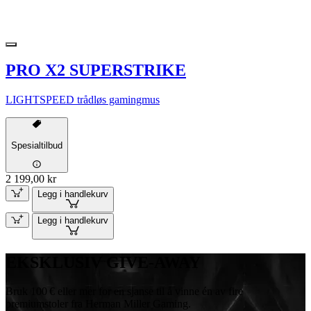
PRO X2 SUPERSTRIKE
LIGHTSPEED trådløs gamingmus
Spesialtilbud
2 199,00 kr
Legg i handlekurv
Legg i handlekurv
EKSKLUSIV GIVE-AWAY
Bruk 100 € eller mer for en sjanse til å vinne én av fire
premiumstoler fra Herman Miller Gaming.