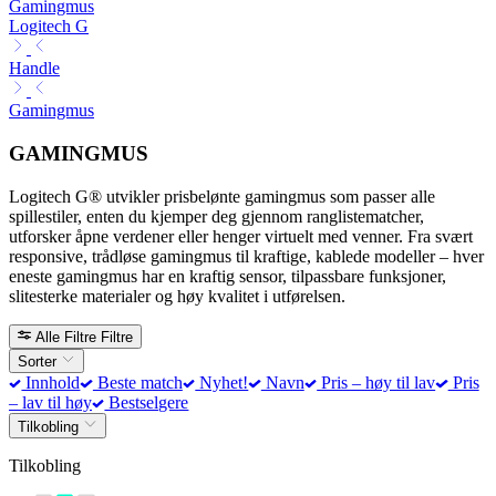
Gamingmus
Logitech G
Handle
Gamingmus
GAMINGMUS
Logitech G® utvikler prisbelønte gamingmus som passer alle
spillestiler, enten du kjemper deg gjennom ranglistematcher,
utforsker åpne verdener eller henger virtuelt med venner. Fra svært
responsive, trådløse gamingmus til kraftige, kablede modeller – hver
eneste gamingmus har en kraftig sensor, tilpassbare funksjoner,
slitesterke materialer og høy kvalitet i utførelsen.
Alle Filtre
Filtre
Sorter
Innhold
Beste match
Nyhet!
Navn
Pris – høy til lav
Pris
– lav til høy
Bestselgere
Tilkobling
Tilkobling