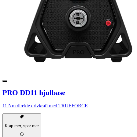
PRO DD11 hjulbase
11 Nm direkte drivkraft med TRUEFORCE
Kjøp mer, spar mer