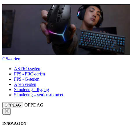
G5-serien
ASTRO-serien
FPS - PRO-serien
FPS - G-serien
Åpen verden
Simulering – flyging
Simulering – verdensrommet
OPPDAG
OPPDAG
INNOVASJON