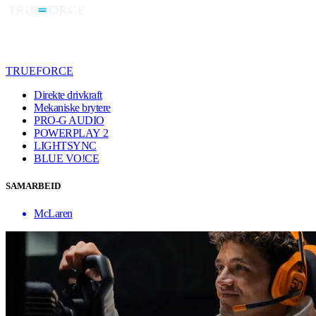
TRUEFORCE
Direkte drivkraft
Mekaniske brytere
PRO-G AUDIO
POWERPLAY 2
LIGHTSYNC
BLUE VO!CE
SAMARBEID
McLaren