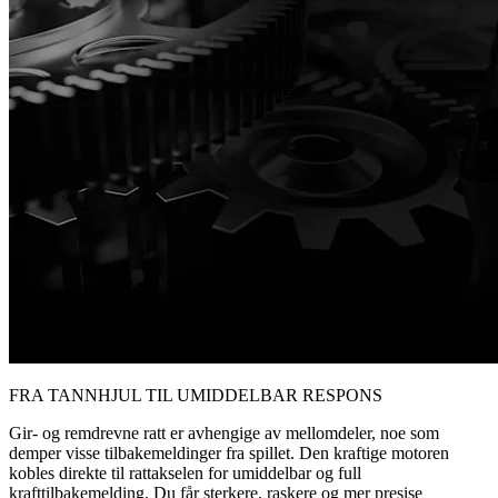
FRA TANNHJUL TIL UMIDDELBAR RESPONS
Gir- og remdrevne ratt er avhengige av mellomdeler, noe som
demper visse tilbakemeldinger fra spillet. Den kraftige motoren
kobles direkte til rattakselen for umiddelbar og full
krafttilbakemelding. Du får sterkere, raskere og mer presise