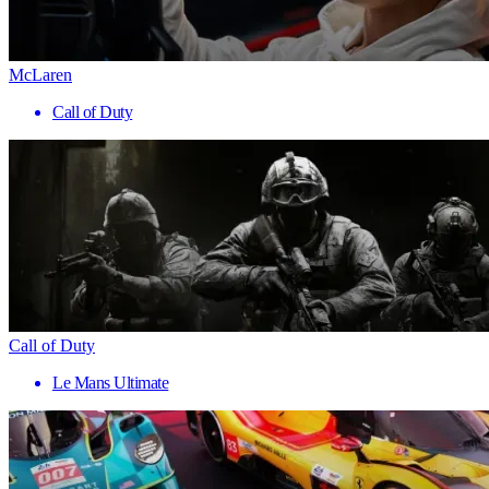
McLaren
Call of Duty
Call of Duty
Le Mans Ultimate