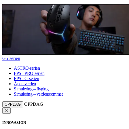
G5-serien
ASTRO-serien
FPS - PRO-serien
FPS - G-serien
Åpen verden
Simulering – flyging
Simulering – verdensrommet
OPPDAG
OPPDAG
INNOVASJON