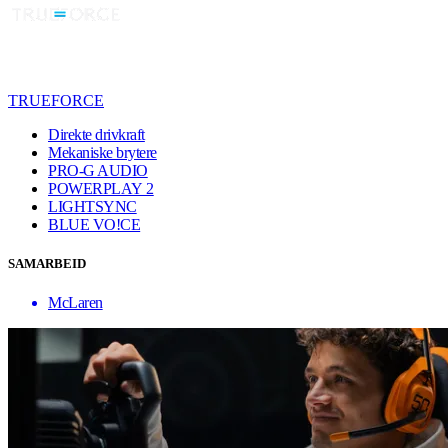
TRUEFORCE
Direkte drivkraft
Mekaniske brytere
PRO-G AUDIO
POWERPLAY 2
LIGHTSYNC
BLUE VO!CE
SAMARBEID
McLaren