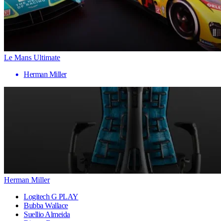
Le Mans Ultimate
Herman Miller
Herman Miller
Logitech G PLAY
Bubba Wallace
Suellio Almeida