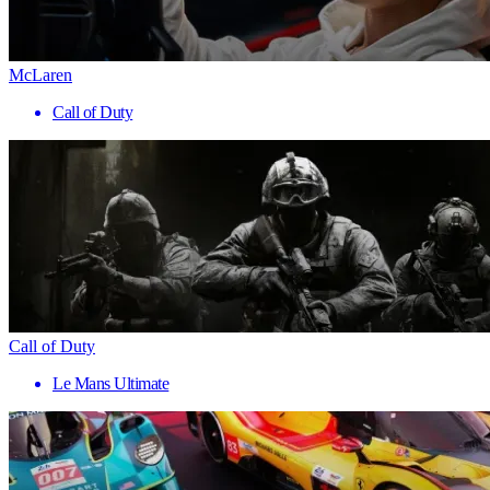
McLaren
Call of Duty
Call of Duty
Le Mans Ultimate