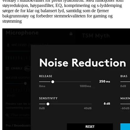
verktøy i studiokvalitet for presis lydkontroll. Med funksjoner som
støyreduksjon, høypassfilter, EQ, komprimering og s-lyddemping
sørger de for klar og balansert lyd, samtidig som de fjerner
bakgrunnsstøy og forbedrer stemmekvaliteten for gaming og
strømming