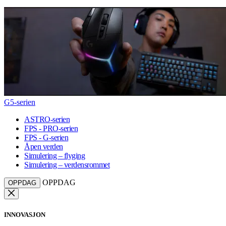
G5-serien
ASTRO-serien
FPS - PRO-serien
FPS - G-serien
Åpen verden
Simulering – flyging
Simulering – verdensrommet
OPPDAG
OPPDAG
INNOVASJON