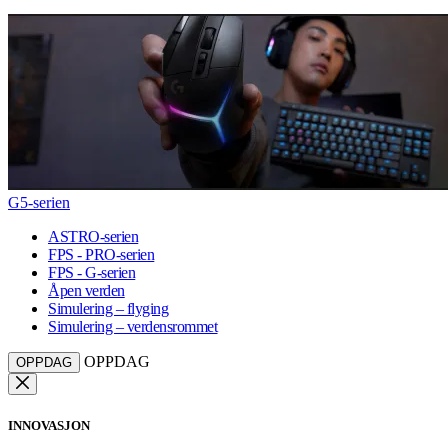
G5-serien
ASTRO-serien
FPS - PRO-serien
FPS - G-serien
Åpen verden
Simulering – flyging
Simulering – verdensrommet
OPPDAG
OPPDAG
INNOVASJON