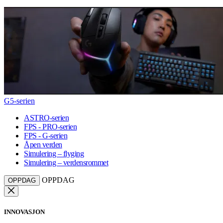
G5-serien
ASTRO-serien
FPS - PRO-serien
FPS - G-serien
Åpen verden
Simulering – flyging
Simulering – verdensrommet
OPPDAG
OPPDAG
INNOVASJON