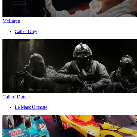
McLaren
Call of Duty
Call of Duty
Le Mans Ultimate