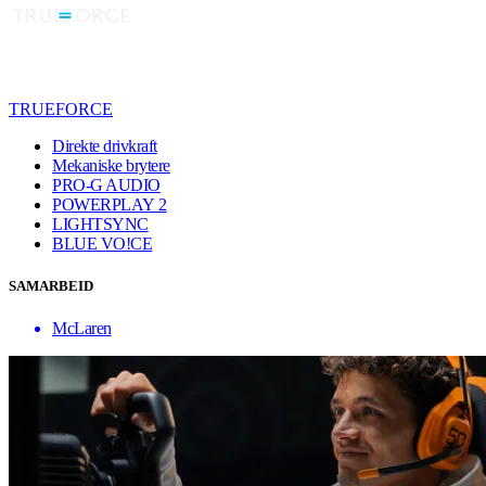
TRUEFORCE
Direkte drivkraft
Mekaniske brytere
PRO-G AUDIO
POWERPLAY 2
LIGHTSYNC
BLUE VO!CE
SAMARBEID
McLaren