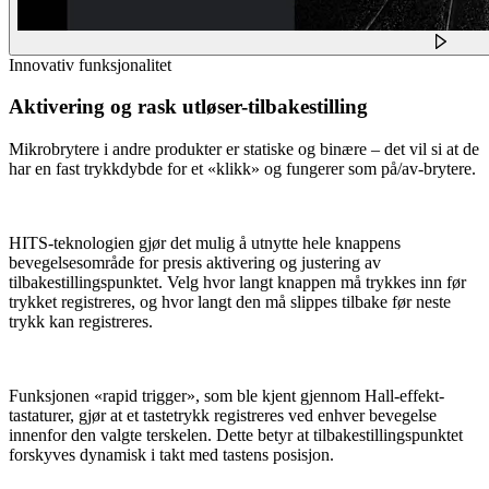
Innovativ funksjonalitet
Aktivering og rask utløser-tilbakestilling
Mikrobrytere i andre produkter er statiske og binære – det vil si at de
har en fast trykkdybde for et «klikk» og fungerer som på/av-brytere.
HITS-teknologien gjør det mulig å utnytte hele knappens
bevegelsesområde for presis aktivering og justering av
tilbakestillingspunktet. Velg hvor langt knappen må trykkes inn før
trykket registreres, og hvor langt den må slippes tilbake før neste
trykk kan registreres.
Funksjonen «rapid trigger», som ble kjent gjennom Hall-effekt-
tastaturer, gjør at et tastetrykk registreres ved enhver bevegelse
innenfor den valgte terskelen. Dette betyr at tilbakestillingspunktet
forskyves dynamisk i takt med tastens posisjon.