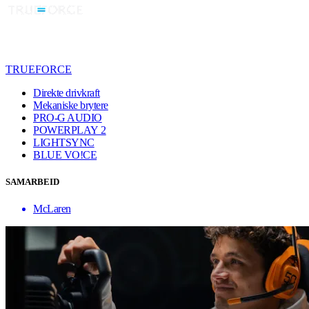
TRUEFORCE
Direkte drivkraft
Mekaniske brytere
PRO-G AUDIO
POWERPLAY 2
LIGHTSYNC
BLUE VO!CE
SAMARBEID
McLaren