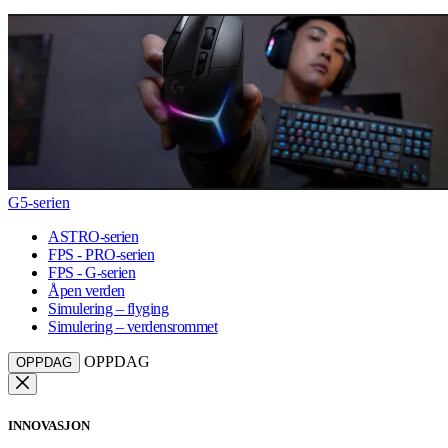
G5-serien
ASTRO-serien
FPS - PRO-serien
FPS - G-serien
Åpen verden
Simulering – flyging
Simulering – verdensrommet
OPPDAG
OPPDAG
INNOVASJON