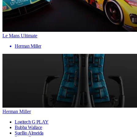
Le Mans Ultimate
Herman Miller
Herman Miller
Logitech G PLAY
Bubba Wallace
Suellio Almeida