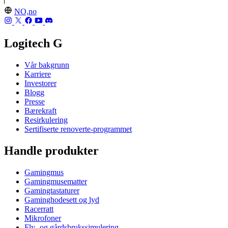
NO,no
Logitech G
Vår bakgrunn
Karriere
Investorer
Blogg
Presse
Bærekraft
Resirkulering
Sertifiserte renoverte-programmet
Handle produkter
Gamingmus
Gamingmusematter
Gamingtastaturer
Gaminghodesett og lyd
Racerratt
Mikrofoner
Fly- og gårdsbrukssimulering