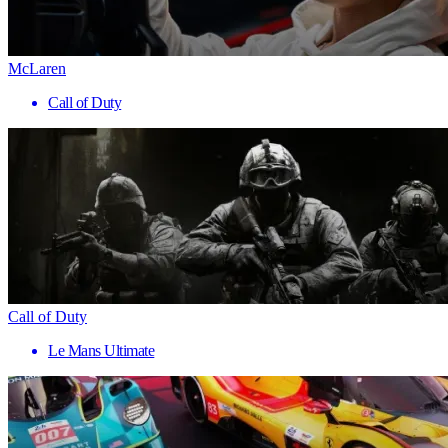
McLaren
Call of Duty
Call of Duty
Le Mans Ultimate