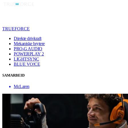
TRUEFORCE
Direkte drivkraft
Mekaniske brytere
PRO-G AUDIO
POWERPLAY 2
LIGHTSYNC
BLUE VO!CE
SAMARBEID
McLaren