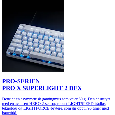
PRO-SERIEN
PRO X SUPERLIGHT 2 DEX
Dette er en asymmetrisk gamingmus som veier 60 g. Den er utstyrt
med en avansert HERO 2-sensor, robust LIGHTSPEED trådløs
teknologi og LIGHTFORCE-brytere, som gir opptil 95 timer med
batteritid.