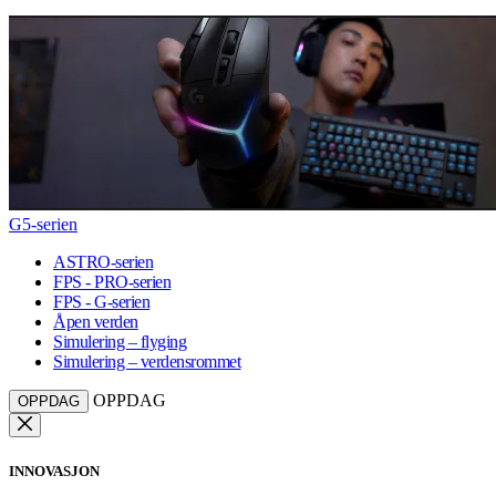
G5-serien
ASTRO-serien
FPS - PRO-serien
FPS - G-serien
Åpen verden
Simulering – flyging
Simulering – verdensrommet
OPPDAG
OPPDAG
INNOVASJON