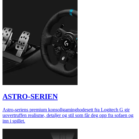
ASTRO-SERIEN
Astro-seriens premium konsollgaminghodesett fra Logitech G gir
uovertruffen realisme, detaljer og stil som får deg opp fra sofaen og
inn i spillet.