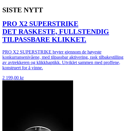
SISTE NYTT
PRO X2 SUPERSTRIKE
DET RASKESTE, FULLSTENDIG
TILPASSBARE KLIKKET.
PRO X2 SUPERSTRIKE bryter gjennom de høyeste
konkurransenivåene, med tilpassbar aktivering, rask tilbakestilling
av avtrekkeren og klikkhaptikk. Utviklet sammen med proffene,
konstruert for å vinne.
2 199,00 kr