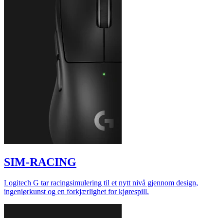
SIM-RACING
Logitech G tar racingsimulering til et nytt nivå gjennom design,
ingeniørkunst og en forkjærlighet for kjørespill.