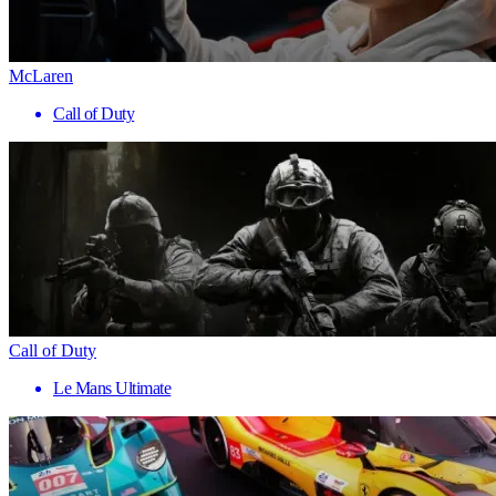
McLaren
Call of Duty
Call of Duty
Le Mans Ultimate