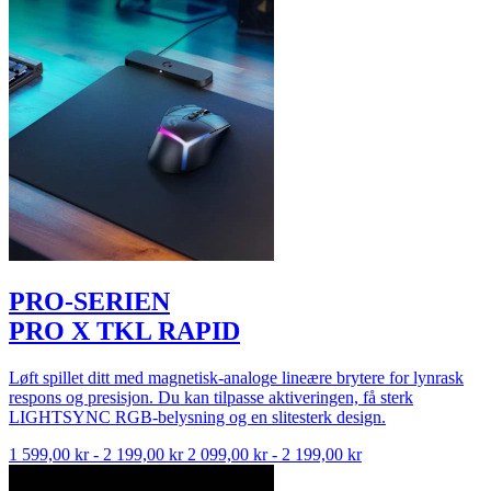
PRO-SERIEN
PRO X TKL RAPID
Løft spillet ditt med magnetisk-analoge lineære brytere for lynrask
respons og presisjon. Du kan tilpasse aktiveringen, få sterk
LIGHTSYNC RGB-belysning og en slitesterk design.
1 599,00 kr
-
2 199,00 kr
2 099,00 kr
-
2 199,00 kr