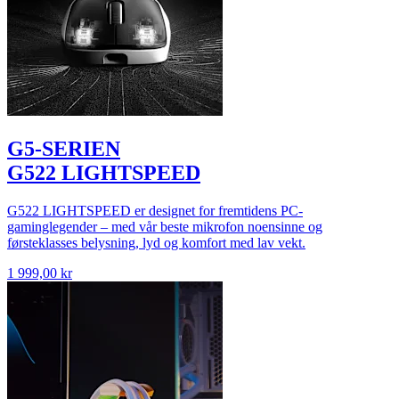
G5-SERIEN
G522 LIGHTSPEED
G522 LIGHTSPEED er designet for fremtidens PC-
gaminglegender – med vår beste mikrofon noensinne og
førsteklasses belysning, lyd og komfort med lav vekt.
1 999,00 kr