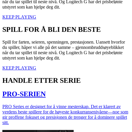
når du tar spillet til neste nivå. Og Logitech G har det prisbelønte
utstyret som kan hjelpe deg dit.
KEEP PLAYING
SPILL FOR Å BLI DEN BESTE
Spill for farten, seieren, spenningen, prestasjonen. Uansett hvorfor
du spiller, håper vi alle på det samme – gjennombruddsøyeblikket
når du tar spillet til neste nivå. Og Logitech G har det prisbelønte
utstyret som kan hjelpe deg dit.
KEEP PLAYING
HANDLE ETTER SERIE
PRO-SERIEN
PRO Series er designet for å vinne mesterskap. Det er klarert av
verdens beste spillere for de høyeste konkurransenivåene—noe som
gir proffene fokuset og presisjonen de trenger for å dominere spillet
sitt.