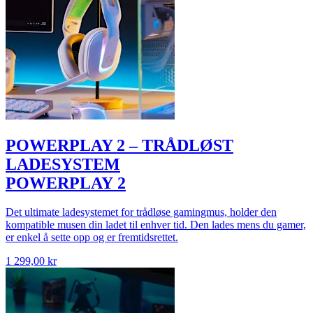
POWERPLAY 2 – TRÅDLØST
LADESYSTEM
POWERPLAY 2
Det ultimate ladesystemet for trådløse gamingmus, holder den
kompatible musen din ladet til enhver tid. Den lades mens du gamer,
er enkel å sette opp og er fremtidsrettet.
1 299,00 kr