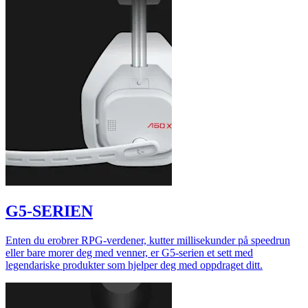
G5-SERIEN
Enten du erobrer RPG-verdener, kutter millisekunder på speedrun
eller bare morer deg med venner, er G5-serien et sett med
legendariske produkter som hjelper deg med oppdraget ditt.