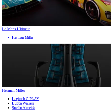
Le Mans Ultimate
Herman Miller
Herman Miller
Logitech G PLAY
Bubba Wallace
Suellio Almeida