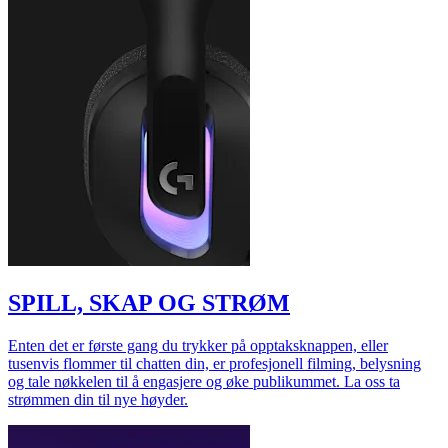
SPILL, SKAP OG STRØM
Enten det er første gang du trykker på opptaksknappen, eller
tusenvis flommer til chatten din, er profesjonell filming, belysning
og tale nøkkelen til å engasjere og øke publikummet. La oss ta
strømmen din til nye høyder.