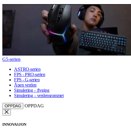
G5-serien
ASTRO-serien
FPS - PRO-serien
FPS - G-serien
Åpen verden
Simulering – flyging
Simulering – verdensrommet
OPPDAG
OPPDAG
INNOVASJON