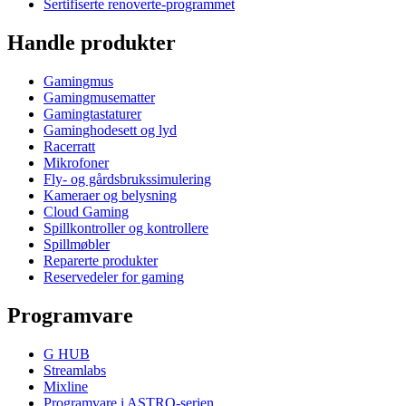
Sertifiserte renoverte-programmet
Handle produkter
Gamingmus
Gamingmusematter
Gamingtastaturer
Gaminghodesett og lyd
Racerratt
Mikrofoner
Fly- og gårdsbrukssimulering
Kameraer og belysning
Cloud Gaming
Spillkontroller og kontrollere
Spillmøbler
Reparerte produkter
Reservedeler for gaming
Programvare
G HUB
Streamlabs
Mixline
Programvare i ASTRO-serien