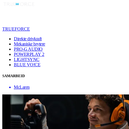
TRUEFORCE
Direkte drivkraft
Mekaniske brytere
PRO-G AUDIO
POWERPLAY 2
LIGHTSYNC
BLUE VO!CE
SAMARBEID
McLaren