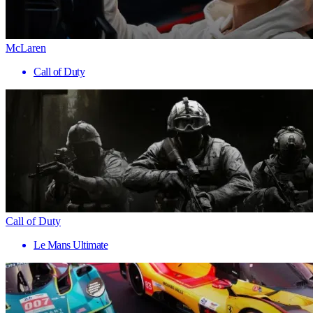
McLaren
Call of Duty
Call of Duty
Le Mans Ultimate