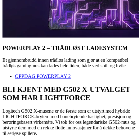
POWERPLAY 2 – TRÅDLØST LADESYSTEM
Et gjennombrudd innen trådløs lading som gjør at en kompatibel
trådløs gamingmus kan lades hele tiden, både ved spill og hvile.
OPPDAG POWERPLAY 2
BLI KJENT MED G502 X-UTVALGET
SOM HAR LIGHTFORCE
Logitech G502 X-musene er de første som er utstyrt med hybride
LIGHTFORCE-brytere med banebrytende hastighet, presisjon og
berøringsbasert virkemåte. Vi tok for oss legendariske G502-mus og
utstyrte dem med en rekke flotte innovasjoner for å dekke behovene
til seriøse spillere.