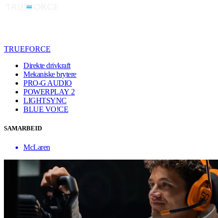
TRUEFORCE
Direkte drivkraft
Mekaniske brytere
PRO-G AUDIO
POWERPLAY 2
LIGHTSYNC
BLUE VO!CE
SAMARBEID
McLaren