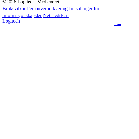
©2026 Logitech. Med enerett
Bruksvilkår
Personvernerklæring
Innstillinger for
informasjonskapsler
Nettstedskart
Logitech