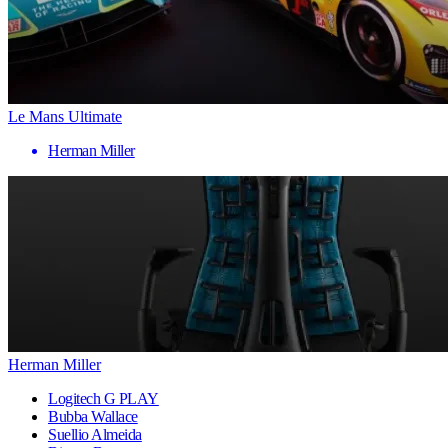
Le Mans Ultimate
Herman Miller
Herman Miller
Logitech G PLAY
Bubba Wallace
Suellio Almeida