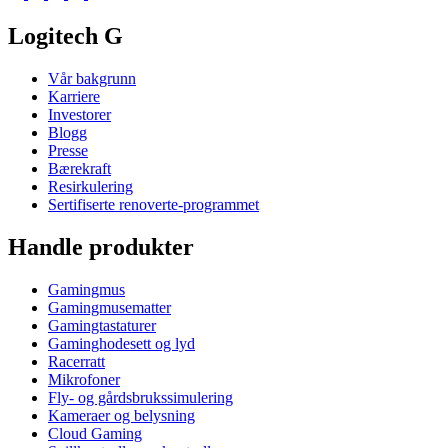
Logitech G
Vår bakgrunn
Karriere
Investorer
Blogg
Presse
Bærekraft
Resirkulering
Sertifiserte renoverte-programmet
Handle produkter
Gamingmus
Gamingmusematter
Gamingtastaturer
Gaminghodesett og lyd
Racerratt
Mikrofoner
Fly- og gårdsbrukssimulering
Kameraer og belysning
Cloud Gaming