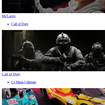
McLaren
Call of Duty
Call of Duty
Le Mans Ultimate