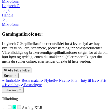
Mikrofoner
Logitech G
Handle
Mikrofoner
Gamingmikrofoner:
Logitech G®-spillmikrofoner er utviklet for å levere lyd av høy
kvalitet til spillere, streamere, podkastere og innholdsprodusenter.
Våre allsidige og brukervennlige spillmikrofoner sørger for at du blir
hørt høyt og tydelig, enten du snakker til (eller roper til) laget ditt
mens du spiller online, eller sender direkte til hele verden.
Alle Filtre
Filtre
Sorter
Innhold
Beste match
Nyhet!
Navn
Pris – høy til lav
Pris
– lav til høy
Bestselgere
Tilkobling
Tilkobling
Analog XLR