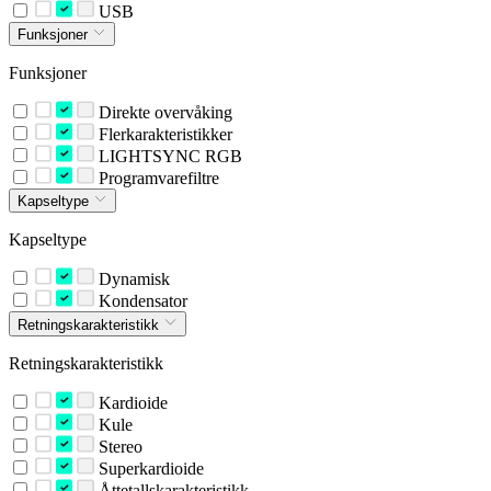
USB
Funksjoner
Funksjoner
Direkte overvåking
Flerkarakteristikker
LIGHTSYNC RGB
Programvarefiltre
Kapseltype
Kapseltype
Dynamisk
Kondensator
Retningskarakteristikk
Retningskarakteristikk
Kardioide
Kule
Stereo
Superkardioide
Åttetallskarakteristikk