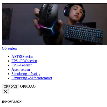
G5-serien
ASTRO-serien
FPS - PRO-serien
FPS - G-serien
Åpen verden
Simulering – flyging
Simulering – verdensrommet
OPPDAG
OPPDAG
INNOVASJON