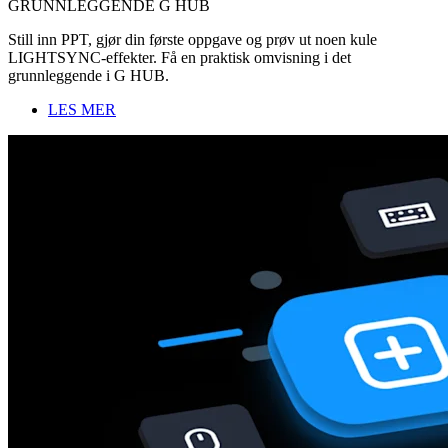
GRUNNLEGGENDE G HUB
Still inn PPT, gjør din første oppgave og prøv ut noen kule
LIGHTSYNC-effekter. Få en praktisk omvisning i det
grunnleggende i G HUB.
LES MER