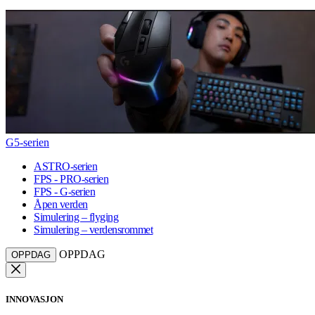
G5-serien
ASTRO-serien
FPS - PRO-serien
FPS - G-serien
Åpen verden
Simulering – flyging
Simulering – verdensrommet
OPPDAG
OPPDAG
INNOVASJON