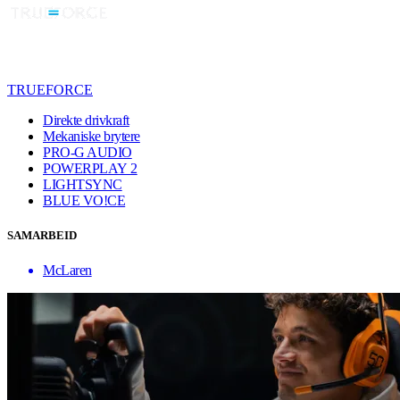
TRUEFORCE
Direkte drivkraft
Mekaniske brytere
PRO-G AUDIO
POWERPLAY 2
LIGHTSYNC
BLUE VO!CE
SAMARBEID
McLaren