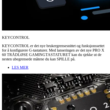
KEYCONTROL
KEYCONTROL er det nye brukergrensesnittet og funksjonssettet
for å konfigurere G-tastaturer. Med lanseringen av det nye PRO X
60 TRÅDLØSE GAMINGTASTATURET kan du sjekke ut de
nesten ubegrensede måtene du kan SPILLE på.
LES MER