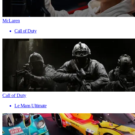
McLaren
Call of Duty
Call of Duty
Le Mans Ultimate