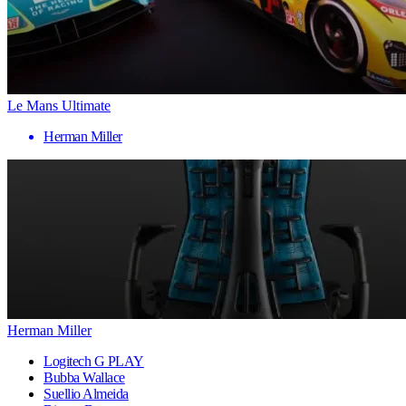
Le Mans Ultimate
Herman Miller
Herman Miller
Logitech G PLAY
Bubba Wallace
Suellio Almeida