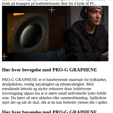
trykk på knappen på hodetelefonene dine for å bytte til PC.
Hør hver bevegelse med PRO-G GRAPHENE
PRO-G GRAPHENE er et banebrytende materiale for lydklarhet,
detaljrikdom, romlig nøyaktighet og tidsnøyaktighet. Med
enestående lettvekt og styrke reduserer disse lyddriverne
forvrengning såpass bra at et større antall individuelle lyder forblir
rene. Du hører alt uten uklarhet eller sammenblanding. Spillydene
skjer der og når de skal, slik at du kan forbedre ytelsen din i spillet.
Hør hver bevegelse med PRO-G GRAPHENE