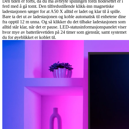
Den tiden er forbi, da du må avbryte spillingen fordi hodesettet er i
ferd med å gå tomt. Den tilfredsstillende klikk-inn magnetiske
ladestasjonen sørger for at A50 X alltid er ladet og klar til å spille.
Bare ta det ut av ladestasjonen og koble automatisk til enhetene dine
fra opptil 12 m unna. Og så klikker du det tilbake ladestasjonen som
alltid står klar, når det er pause. LED-statusinformasjonspanelet viser
hvor mye av batterilevetiden på 24 timer som gjenstår, samt systemet
du for øyeblikket er koblet til.