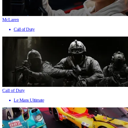
McLaren
Call of Duty
Call of Duty
Le Mans Ultimate