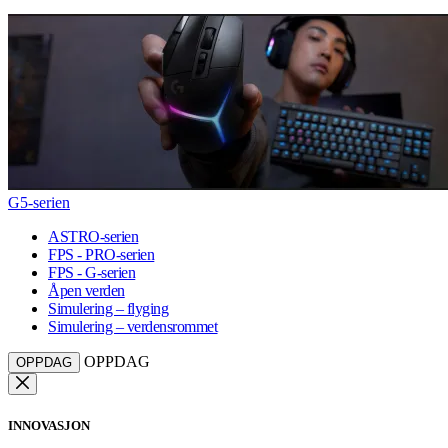
G5-serien
ASTRO-serien
FPS - PRO-serien
FPS - G-serien
Åpen verden
Simulering – flyging
Simulering – verdensrommet
OPPDAG
OPPDAG
INNOVASJON