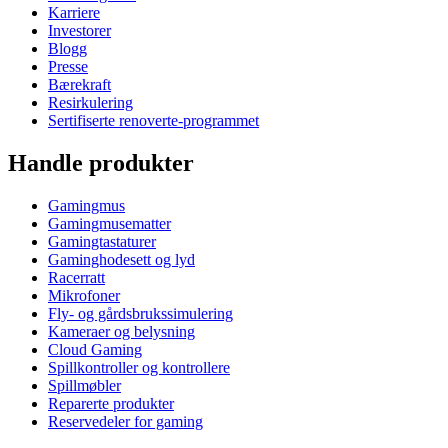
Karriere
Investorer
Blogg
Presse
Bærekraft
Resirkulering
Sertifiserte renoverte-programmet
Handle produkter
Gamingmus
Gamingmusematter
Gamingtastaturer
Gaminghodesett og lyd
Racerratt
Mikrofoner
Fly- og gårdsbrukssimulering
Kameraer og belysning
Cloud Gaming
Spillkontroller og kontrollere
Spillmøbler
Reparerte produkter
Reservedeler for gaming