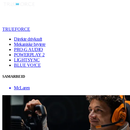
TRUEFORCE
Direkte drivkraft
Mekaniske brytere
PRO-G AUDIO
POWERPLAY 2
LIGHTSYNC
BLUE VO!CE
SAMARBEID
McLaren