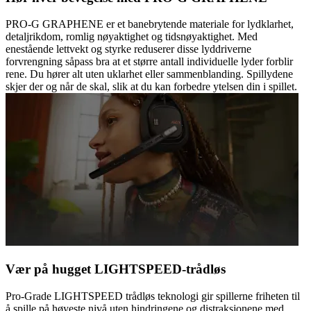
PRO-G GRAPHENE er et banebrytende materiale for lydklarhet,
detaljrikdom, romlig nøyaktighet og tidsnøyaktighet. Med
enestående lettvekt og styrke reduserer disse lyddriverne
forvrengning såpass bra at et større antall individuelle lyder forblir
rene. Du hører alt uten uklarhet eller sammenblanding. Spillydene
skjer der og når de skal, slik at du kan forbedre ytelsen din i spillet.
Vær på hugget LIGHTSPEED-trådløs
Pro-Grade LIGHTSPEED trådløs teknologi gir spillerne friheten til
å spille på høyeste nivå uten hindringene og distraksjonene med