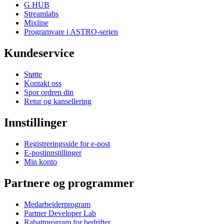
G HUB
Streamlabs
Mixline
Programvare i ASTRO-serien
Kundeservice
Støtte
Kontakt oss
Spor ordren din
Retur og kansellering
Innstillinger
Registreringsside for e-post
E-postinnstillinger
Min konto
Partnere og programmer
Medarbeiderprogram
Partner Developer Lab
Rabattprogram for bedrifter