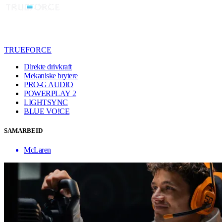
TRUEFORCE
Direkte drivkraft
Mekaniske brytere
PRO-G AUDIO
POWERPLAY 2
LIGHTSYNC
BLUE VO!CE
SAMARBEID
McLaren