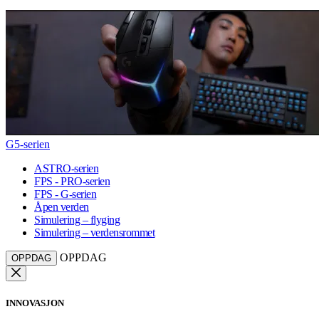
G5-serien
ASTRO-serien
FPS - PRO-serien
FPS - G-serien
Åpen verden
Simulering – flyging
Simulering – verdensrommet
OPPDAG
OPPDAG
INNOVASJON