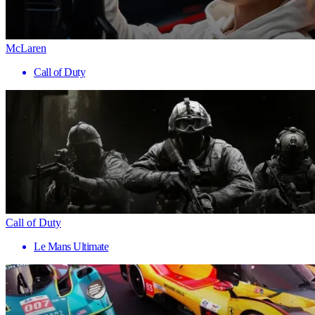
McLaren
Call of Duty
Call of Duty
Le Mans Ultimate