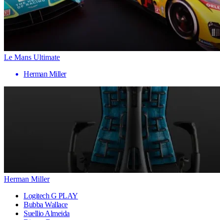
Le Mans Ultimate
Herman Miller
Herman Miller
Logitech G PLAY
Bubba Wallace
Suellio Almeida