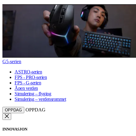
G5-serien
ASTRO-serien
FPS - PRO-serien
FPS - G-serien
Åpen verden
Simulering – flyging
Simulering – verdensrommet
OPPDAG
OPPDAG
INNOVASJON