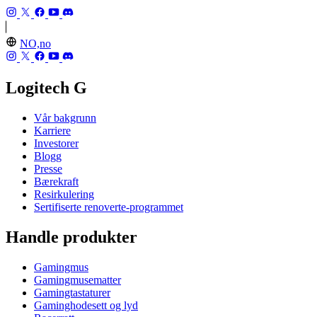
NO,no
Logitech G
Vår bakgrunn
Karriere
Investorer
Blogg
Presse
Bærekraft
Resirkulering
Sertifiserte renoverte-programmet
Handle produkter
Gamingmus
Gamingmusematter
Gamingtastaturer
Gaminghodesett og lyd