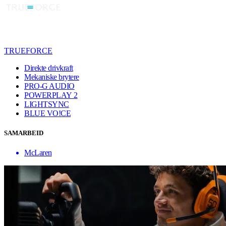
TRUEFORCE
Direkte drivkraft
Mekaniske brytere
PRO-G AUDIO
POWERPLAY 2
LIGHTSYNC
BLUE VO!CE
SAMARBEID
McLaren