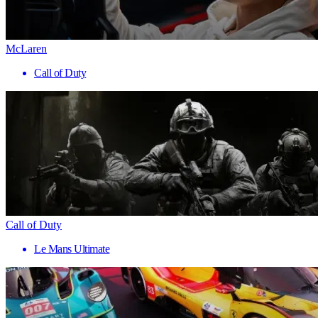
McLaren
Call of Duty
Call of Duty
Le Mans Ultimate