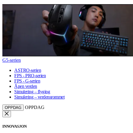
G5-serien
ASTRO-serien
FPS - PRO-serien
FPS - G-serien
Åpen verden
Simulering – flyging
Simulering – verdensrommet
OPPDAG
OPPDAG
INNOVASJON