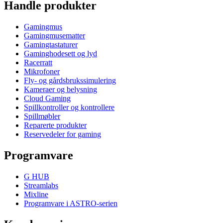
Handle produkter
Gamingmus
Gamingmusematter
Gamingtastaturer
Gaminghodesett og lyd
Racerratt
Mikrofoner
Fly- og gårdsbrukssimulering
Kameraer og belysning
Cloud Gaming
Spillkontroller og kontrollere
Spillmøbler
Reparerte produkter
Reservedeler for gaming
Programvare
G HUB
Streamlabs
Mixline
Programvare i ASTRO-serien