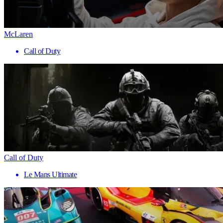
McLaren
Call of Duty
Call of Duty
Le Mans Ultimate