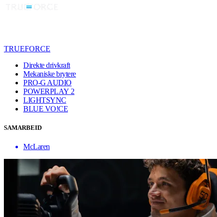
TRUEFORCE
Direkte drivkraft
Mekaniske brytere
PRO-G AUDIO
POWERPLAY 2
LIGHTSYNC
BLUE VO!CE
SAMARBEID
McLaren