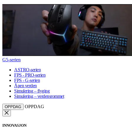
G5-serien
ASTRO-serien
FPS - PRO-serien
FPS - G-serien
Åpen verden
Simulering – flyging
Simulering – verdensrommet
OPPDAG
OPPDAG
INNOVASJON