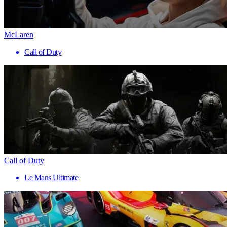
McLaren
Call of Duty
Call of Duty
Le Mans Ultimate