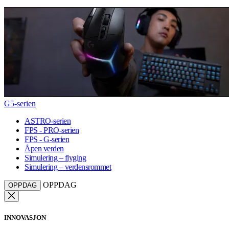
G5-serien
ASTRO-serien
FPS - PRO-serien
FPS - G-serien
Åpen verden
Simulering – flyging
Simulering – verdensrommet
OPPDAG
OPPDAG
INNOVASJON