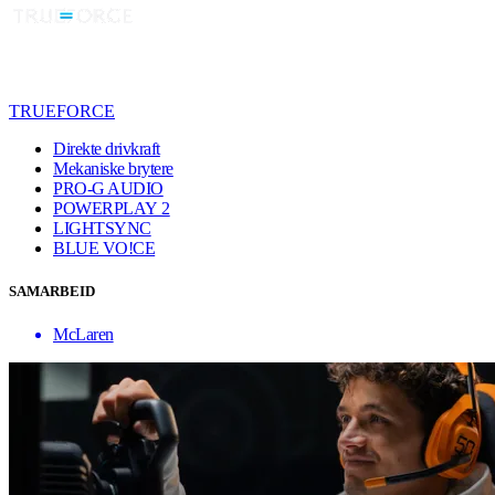
TRUEFORCE
Direkte drivkraft
Mekaniske brytere
PRO-G AUDIO
POWERPLAY 2
LIGHTSYNC
BLUE VO!CE
SAMARBEID
McLaren