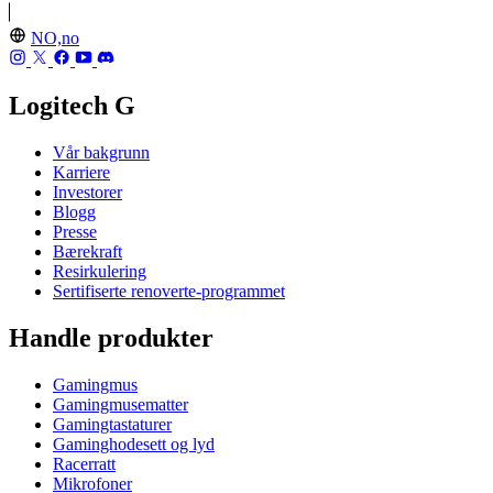
NO,no
Logitech G
Vår bakgrunn
Karriere
Investorer
Blogg
Presse
Bærekraft
Resirkulering
Sertifiserte renoverte-programmet
Handle produkter
Gamingmus
Gamingmusematter
Gamingtastaturer
Gaminghodesett og lyd
Racerratt
Mikrofoner