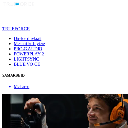
TRUEFORCE
Direkte drivkraft
Mekaniske brytere
PRO-G AUDIO
POWERPLAY 2
LIGHTSYNC
BLUE VO!CE
SAMARBEID
McLaren