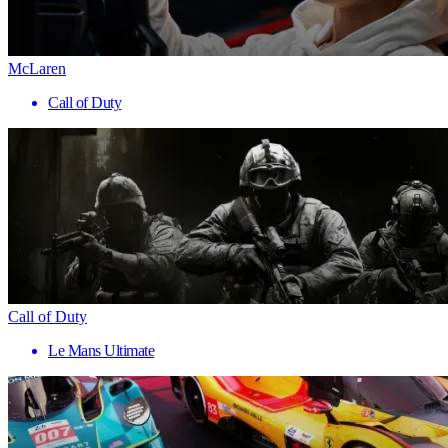
McLaren
Call of Duty
Call of Duty
Le Mans Ultimate