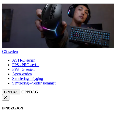
G5-serien
ASTRO-serien
FPS - PRO-serien
FPS - G-serien
Åpen verden
Simulering – flyging
Simulering – verdensrommet
OPPDAG
OPPDAG
INNOVASJON