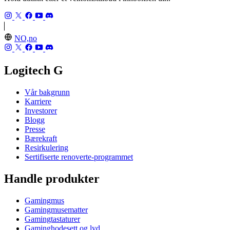
NO,no
Logitech G
Vår bakgrunn
Karriere
Investorer
Blogg
Presse
Bærekraft
Resirkulering
Sertifiserte renoverte-programmet
Handle produkter
Gamingmus
Gamingmusematter
Gamingtastaturer
Gaminghodesett og lyd