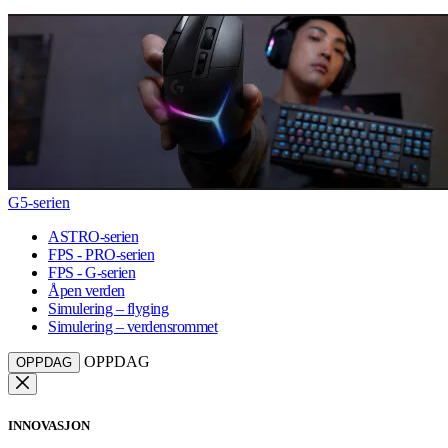
G5-serien
ASTRO-serien
FPS - PRO-serien
FPS - G-serien
Åpen verden
Simulering – flyging
Simulering – verdensrommet
OPPDAG
OPPDAG
INNOVASJON