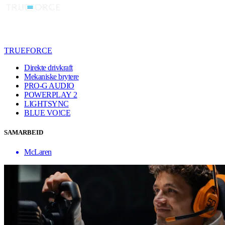
TRUEFORCE
Direkte drivkraft
Mekaniske brytere
PRO-G AUDIO
POWERPLAY 2
LIGHTSYNC
BLUE VO!CE
SAMARBEID
McLaren