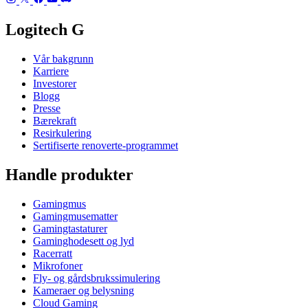
Logitech G
Vår bakgrunn
Karriere
Investorer
Blogg
Presse
Bærekraft
Resirkulering
Sertifiserte renoverte-programmet
Handle produkter
Gamingmus
Gamingmusematter
Gamingtastaturer
Gaminghodesett og lyd
Racerratt
Mikrofoner
Fly- og gårdsbrukssimulering
Kameraer og belysning
Cloud Gaming