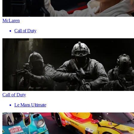
McLaren
Call of Duty
Call of Duty
Le Mans Ultimate