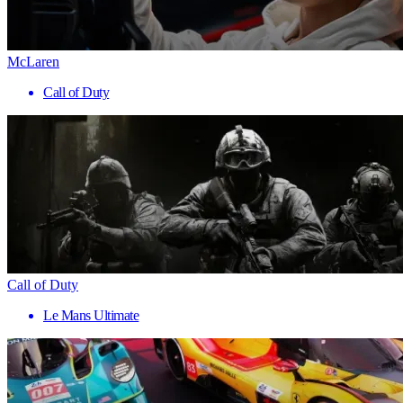
McLaren
Call of Duty
Call of Duty
Le Mans Ultimate