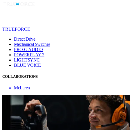
TRUEFORCE
Direct Drive
Mechanical Switches
PRO-G AUDIO
POWERPLAY 2
LIGHTSYNC
BLUE VO!CE
COLLABORATIONS
McLaren