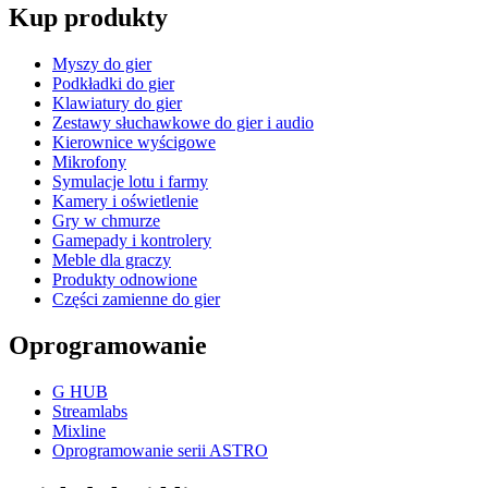
Kup produkty
Myszy do gier
Podkładki do gier
Klawiatury do gier
Zestawy słuchawkowe do gier i audio
Kierownice wyścigowe
Mikrofony
Symulacje lotu i farmy
Kamery i oświetlenie
Gry w chmurze
Gamepady i kontrolery
Meble dla graczy
Produkty odnowione
Części zamienne do gier
Oprogramowanie
G HUB
Streamlabs
Mixline
Oprogramowanie serii ASTRO