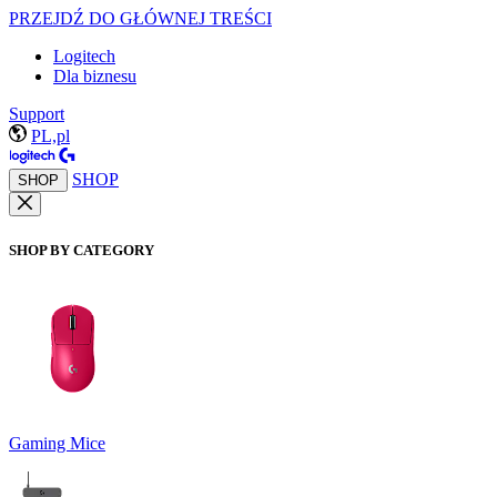
PRZEJDŹ DO GŁÓWNEJ TREŚCI
Logitech
Dla biznesu
Support
PL,pl
SHOP
SHOP
SHOP BY CATEGORY
Gaming Mice