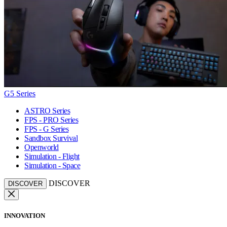
G5 Series
ASTRO Series
FPS - PRO Series
FPS - G Series
Sandbox Survival
Openworld
Simulation - Flight
Simulation - Space
DISCOVER
DISCOVER
INNOVATION