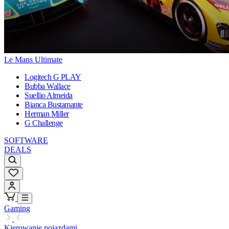
Le Mans Ultimate
Logitech G PLAY
Bubba Wallace
Suellio Almeida
Bianca Bustamante
Herman Miller
G Challenge
SOFTWARE
DEALS
Gaming
Kierowanie pojazdami