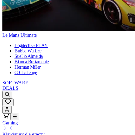
Le Mans Ultimate
Logitech G PLAY
Bubba Wallace
Suellio Almeida
Bianca Bustamante
Herman Miller
G Challenge
SOFTWARE
DEALS
Gaming
Klawiatury dla graczy