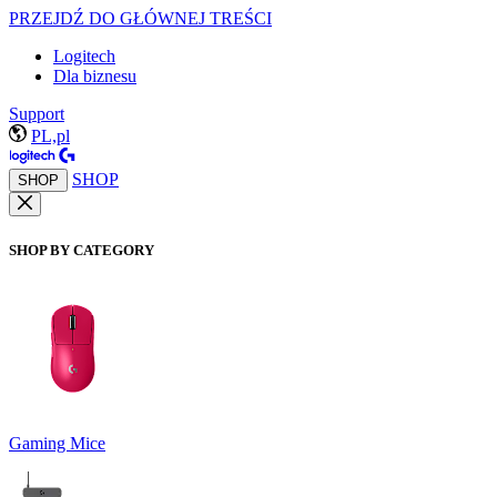
PRZEJDŹ DO GŁÓWNEJ TREŚCI
Logitech
Dla biznesu
Support
PL,pl
SHOP
SHOP
SHOP BY CATEGORY
Gaming Mice