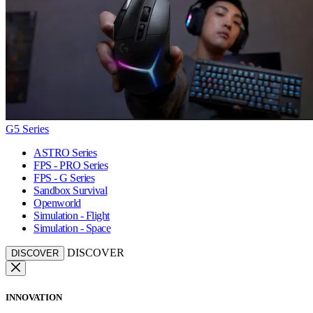
G5 Series
ASTRO Series
FPS - PRO Series
FPS - G Series
Sandbox Survival
Openworld
Simulation - Flight
Simulation - Space
DISCOVER
DISCOVER
INNOVATION