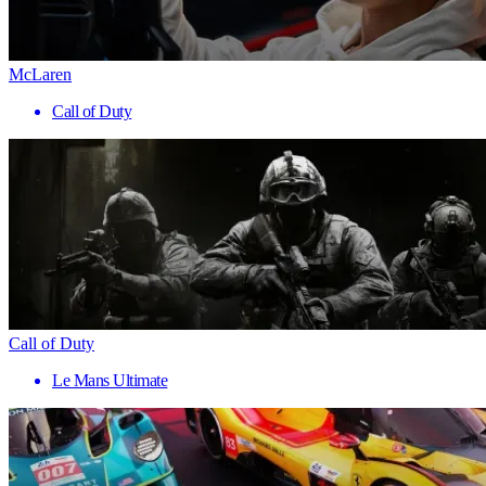
McLaren
Call of Duty
Call of Duty
Le Mans Ultimate