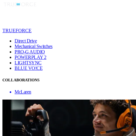
TRUEFORCE
Direct Drive
Mechanical Switches
PRO-G AUDIO
POWERPLAY 2
LIGHTSYNC
BLUE VO!CE
COLLABORATIONS
McLaren