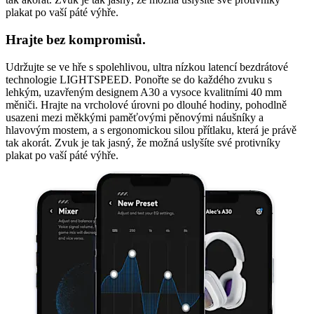
plakat po vaší páté výhře.
Hrajte bez kompromisů.
Udržujte se ve hře s spolehlivou, ultra nízkou latencí bezdrátové
technologie LIGHTSPEED. Ponořte se do každého zvuku s
lehkým, uzavřeným designem A30 a vysoce kvalitními 40 mm
měniči. Hrajte na vrcholové úrovni po dlouhé hodiny, pohodlně
usazeni mezi měkkými paměťovými pěnovými náušníky a
hlavovým mostem, a s ergonomickou silou přítlaku, která je právě
tak akorát. Zvuk je tak jasný, že možná uslyšíte své protivníky
plakat po vaší páté výhře.