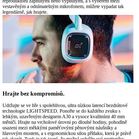
reproduktorů zapnutými nebo vypnutými, a s výběrem mezi
vestavěným a odnímatelným mikrofonem, můžete vypadat tak
legendárně, jak hrajete.
Hrajte bez kompromisů.
Udržujte se ve hře s spolehlivou, ultra nízkou latencí bezdrátové
technologie LIGHTSPEED. Ponořte se do každého zvuku s
lehkým, uzavřeným designem A30 a vysoce kvalitními 40 mm
měniči. Hrajte na vrcholové úrovni po dlouhé hodiny, pohodlně
usazeni mezi měkkými paměťovými pěnovými náušníky a
hlavovým mostem, a s ergonomickou silou přítlaku, která je právě
tak akorát. Zvuk je tak jasný, že možná uslyšíte své protivníky