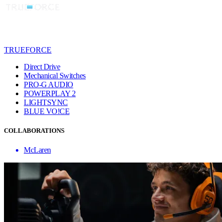
TRUEFORCE
Direct Drive
Mechanical Switches
PRO-G AUDIO
POWERPLAY 2
LIGHTSYNC
BLUE VO!CE
COLLABORATIONS
McLaren