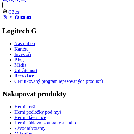
CZ,cs
Logitech G
Náš příběh
Kariéra
Investoři
Blog
Média
Udržitelnost
Recyklace
Certifikovaný program repasovaných produktů
Nakupovat produkty
Herní myši
Herní podložky pod myš
Herní klávesnice
Herní náhlavní soupravy a audio
Závodní volanty
Mikrofony