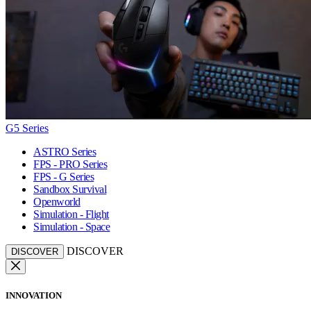
G5 Series
ASTRO Series
FPS - PRO Series
FPS - G Series
Sandbox Survival
Openworld
Simulation - Flight
Simulation - Space
DISCOVER
DISCOVER
INNOVATION