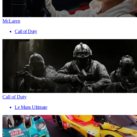
McLaren
Call of Duty
Call of Duty
Le Mans Ultimate