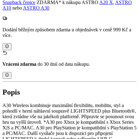
Snapback čepice
ZDARMA* k nákupu ASTRO
A20 X
,
ASTRO
A10
nebo
ASTRO A30
Dodání běžným způsobem zdarma u objednávek v ceně 999 Kč a
více.
Vrácení zdarma
do 30 dnů od data nákupu.
Popis
A30 Wireless kombinuje maximální flexibilitu, mobilitu, styl a
pohodlí v herní náhlavní soupravě LIGHTSPEED plus Bluetooth®,
která zvládne vše na jakékoli platformě. Připravte se posunout svou
hru na vyšší úroveň. *A30 pro Xbox je kompatibilní s Xbox Series
X|S a PC/MAC. A30 pro PlayStation je kompatibilní s PlayStation 5
a PC/MAC. Další vysílače jsou k dispozici pro připojení
LIGHTSPEED k druhé konzoli nebo zařízením USB-C.