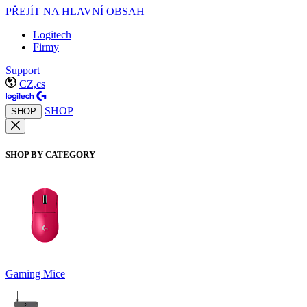
PŘEJÍT NA HLAVNÍ OBSAH
Logitech
Firmy
Support
CZ,cs
SHOP
SHOP
SHOP BY CATEGORY
Gaming Mice