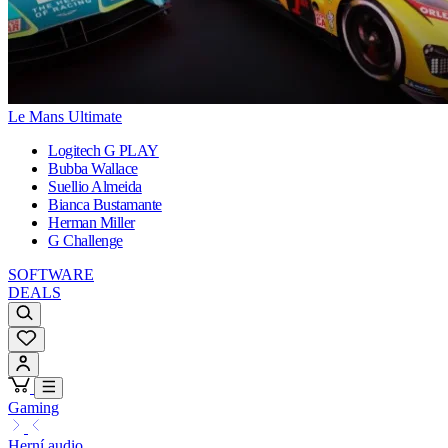
Le Mans Ultimate
Logitech G PLAY
Bubba Wallace
Suellio Almeida
Bianca Bustamante
Herman Miller
G Challenge
SOFTWARE
DEALS
Gaming
Herní audio