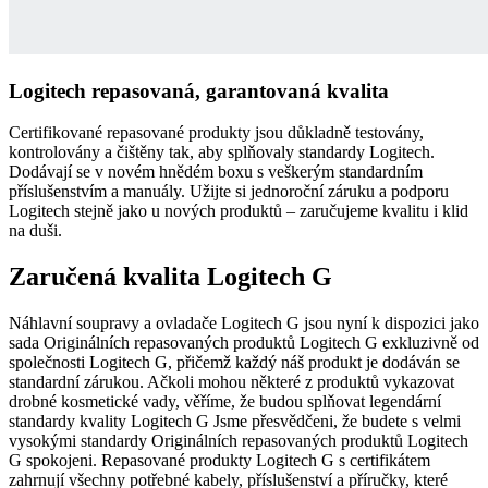
Logitech repasovaná, garantovaná kvalita
Certifikované repasované produkty jsou důkladně testovány,
kontrolovány a čištěny tak, aby splňovaly standardy Logitech.
Dodávají se v novém hnědém boxu s veškerým standardním
příslušenstvím a manuály. Užijte si jednoroční záruku a podporu
Logitech stejně jako u nových produktů – zaručujeme kvalitu i klid
na duši.
Zaručená kvalita Logitech G
Náhlavní soupravy a ovladače Logitech G jsou nyní k dispozici jako
sada Originálních repasovaných produktů Logitech G exkluzivně od
společnosti Logitech G, přičemž každý náš produkt je dodáván se
standardní zárukou. Ačkoli mohou některé z produktů vykazovat
drobné kosmetické vady, věříme, že budou splňovat legendární
standardy kvality Logitech G Jsme přesvědčeni, že budete s velmi
vysokými standardy Originálních repasovaných produktů Logitech
G spokojeni. Repasované produkty Logitech G s certifikátem
zahrnují všechny potřebné kabely, příslušenství a příručky, které