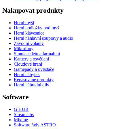
Nakupovat produkty
Herní myši
Herní podložky pod myš
Herní klávesnice
Herní náhlavní soupravy a audio
Závodní volanty
Mikrofony
Simulace letu a farmaření
Kamery a osvětlení
Cloudové hraní
Gamepady a ovladače
Herní nábytek
Repasované produkty
Herní náhradní díly
Software
G HUB
Streamlabs
Mixline
Software řady ASTRO