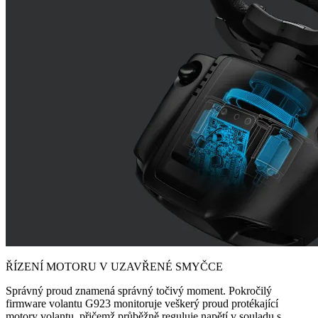
ŘÍZENÍ MOTORU V UZAVŘENÉ SMYČCE
Správný proud znamená správný točivý moment. Pokročilý
firmware volantu G923 monitoruje veškerý proud protékající
motory volantu, přičemž průběžně reguluje napětí v souladu s