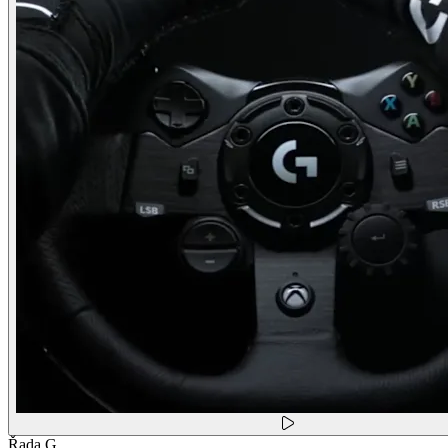
Řada G