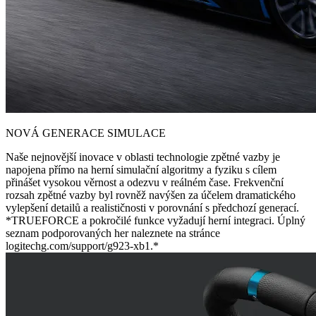
NOVÁ GENERACE SIMULACE
Naše nejnovější inovace v oblasti technologie zpětné vazby je
napojena přímo na herní simulační algoritmy a fyziku s cílem
přinášet vysokou věrnost a odezvu v reálném čase. Frekvenční
rozsah zpětné vazby byl rovněž navýšen za účelem dramatického
vylepšení detailů a realističnosti v porovnání s předchozí generací.
*TRUEFORCE a pokročilé funkce vyžadují herní integraci. Úplný
seznam podporovaných her naleznete na stránce
logitechg.com/support/g923-xb1.*