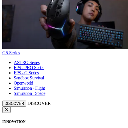
G5 Series
ASTRO Series
FPS - PRO Series
FPS - G Series
Sandbox Survival
Openworld
Simulation - Flight
Simulation - Space
DISCOVER
DISCOVER
INNOVATION