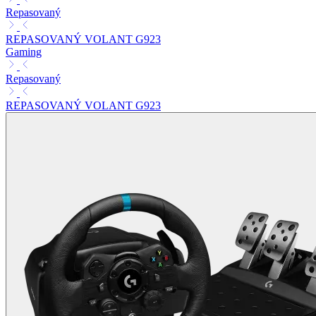
Repasovaný
REPASOVANÝ VOLANT G923
Gaming
Repasovaný
REPASOVANÝ VOLANT G923