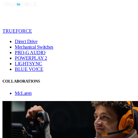
TRUEFORCE
Direct Drive
Mechanical Switches
PRO-G AUDIO
POWERPLAY 2
LIGHTSYNC
BLUE VO!CE
COLLABORATIONS
McLaren