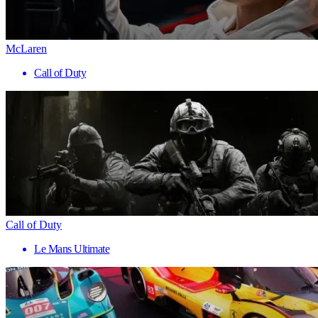
McLaren
Call of Duty
Call of Duty
Le Mans Ultimate