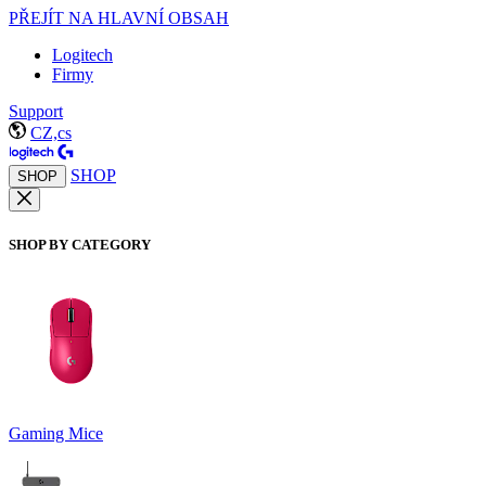
PŘEJÍT NA HLAVNÍ OBSAH
Logitech
Firmy
Support
CZ,cs
SHOP
SHOP
SHOP BY CATEGORY
Gaming Mice