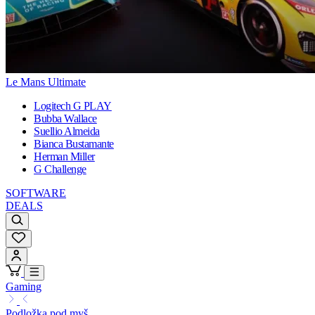
Le Mans Ultimate
Logitech G PLAY
Bubba Wallace
Suellio Almeida
Bianca Bustamante
Herman Miller
G Challenge
SOFTWARE
DEALS
Gaming
Podložka pod myš