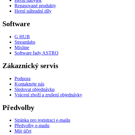
Herní nábytek
Repasované produkty
Herní náhradní díly
Software
G HUB
Streamlabs
Mixline
Software řady ASTRO
Zákaznický servis
Podpora
Kontaktujte nás
Sledovat objednávku
Vrácení zboží a zrušení objednávky
Předvolby
Stránka pro registraci e-mailu
Předvolby e-mailu
Můj účet