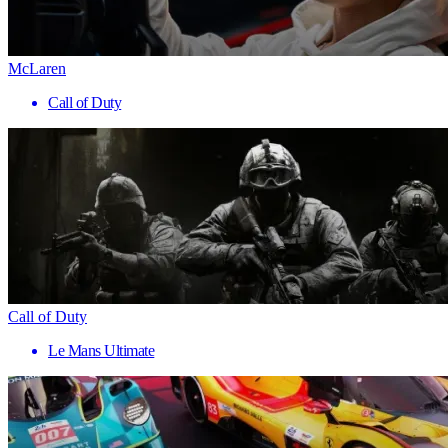
McLaren
Call of Duty
Call of Duty
Le Mans Ultimate