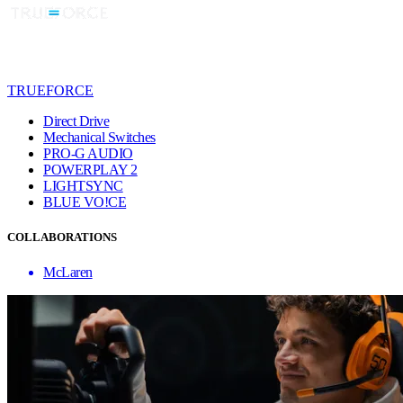
TRUEFORCE
Direct Drive
Mechanical Switches
PRO-G AUDIO
POWERPLAY 2
LIGHTSYNC
BLUE VO!CE
COLLABORATIONS
McLaren