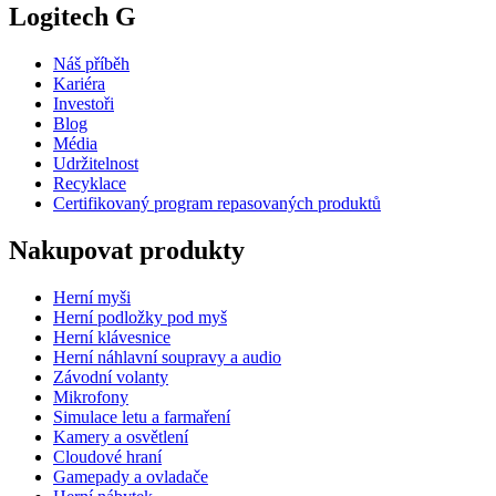
Logitech G
Náš příběh
Kariéra
Investoři
Blog
Média
Udržitelnost
Recyklace
Certifikovaný program repasovaných produktů
Nakupovat produkty
Herní myši
Herní podložky pod myš
Herní klávesnice
Herní náhlavní soupravy a audio
Závodní volanty
Mikrofony
Simulace letu a farmaření
Kamery a osvětlení
Cloudové hraní
Gamepady a ovladače