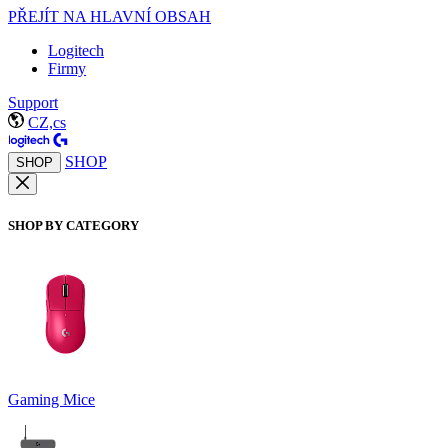
PŘEJÍT NA HLAVNÍ OBSAH
Logitech
Firmy
Support
CZ,cs
SHOP
SHOP
SHOP BY CATEGORY
Gaming Mice