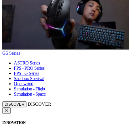
G5 Series
ASTRO Series
FPS - PRO Series
FPS - G Series
Sandbox Survival
Openworld
Simulation - Flight
Simulation - Space
DISCOVER
DISCOVER
INNOVATION