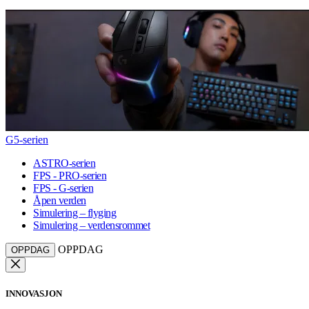
G5-serien
ASTRO-serien
FPS - PRO-serien
FPS - G-serien
Åpen verden
Simulering – flyging
Simulering – verdensrommet
OPPDAG
OPPDAG
INNOVASJON