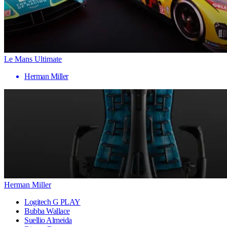
Le Mans Ultimate
Herman Miller
Herman Miller
Logitech G PLAY
Bubba Wallace
Suellio Almeida