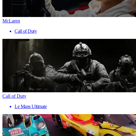
McLaren
Call of Duty
Call of Duty
Le Mans Ultimate