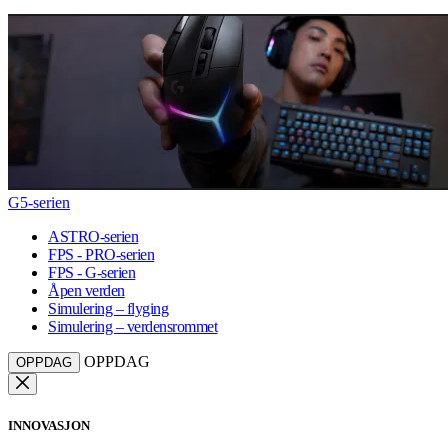
G5-serien
ASTRO-serien
FPS - PRO-serien
FPS - G-serien
Åpen verden
Simulering – flyging
Simulering – verdensrommet
OPPDAG
OPPDAG
INNOVASJON