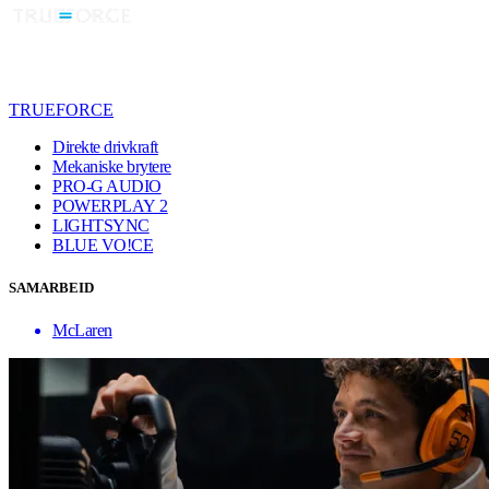
TRUEFORCE
Direkte drivkraft
Mekaniske brytere
PRO-G AUDIO
POWERPLAY 2
LIGHTSYNC
BLUE VO!CE
SAMARBEID
McLaren