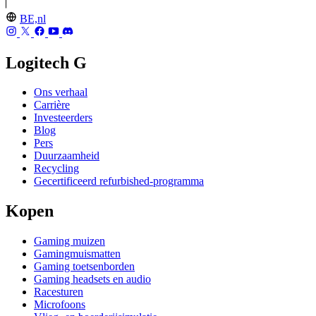
BE,nl
Logitech G
Ons verhaal
Carrière
Investeerders
Blog
Pers
Duurzaamheid
Recycling
Gecertificeerd refurbished-programma
Kopen
Gaming muizen
Gamingmuismatten
Gaming toetsenborden
Gaming headsets en audio
Racesturen
Microfoons