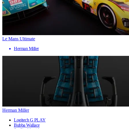
Le Mans Ultimate
Herman Miller
Herman Miller
Logitech G PLAY
Bubba Wallace