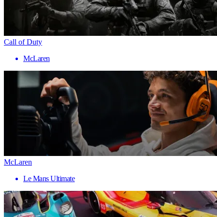
Call of Duty
McLaren
McLaren
Le Mans Ultimate