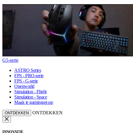
G5-serie
ASTRO Series
FPS - PRO-serie
FPS - G-serie
Openworld
Simulation - Flight
Simulation - Space
Maak je gamingset-up
ONTDEKKEN
ONTDEKKEN
INNOVATIE