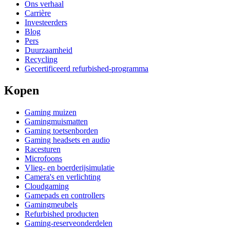
Ons verhaal
Carrière
Investeerders
Blog
Pers
Duurzaamheid
Recycling
Gecertificeerd refurbished-programma
Kopen
Gaming muizen
Gamingmuismatten
Gaming toetsenborden
Gaming headsets en audio
Racesturen
Microfoons
Vlieg- en boerderijsimulatie
Camera's en verlichting
Cloudgaming
Gamepads en controllers
Gamingmeubels
Refurbished producten
Gaming-reserveonderdelen