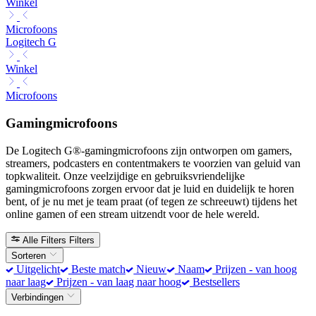
Winkel
Microfoons
Logitech G
Winkel
Microfoons
Gamingmicrofoons
De Logitech G®-gamingmicrofoons zijn ontworpen om gamers,
streamers, podcasters en contentmakers te voorzien van geluid van
topkwaliteit. Onze veelzijdige en gebruiksvriendelijke
gamingmicrofoons zorgen ervoor dat je luid en duidelijk te horen
bent, of je nu met je team praat (of tegen ze schreeuwt) tijdens het
online gamen of een stream uitzendt voor de hele wereld.
Alle Filters
Filters
Sorteren
Uitgelicht
Beste match
Nieuw
Naam
Prijzen - van hoog
naar laag
Prijzen - van laag naar hoog
Bestsellers
Verbindingen