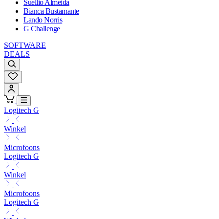
Suellio Almeida
Bianca Bustamante
Lando Norris
G Challenge
SOFTWARE
DEALS
Logitech G
Winkel
Microfoons
Logitech G
Winkel
Microfoons
Logitech G