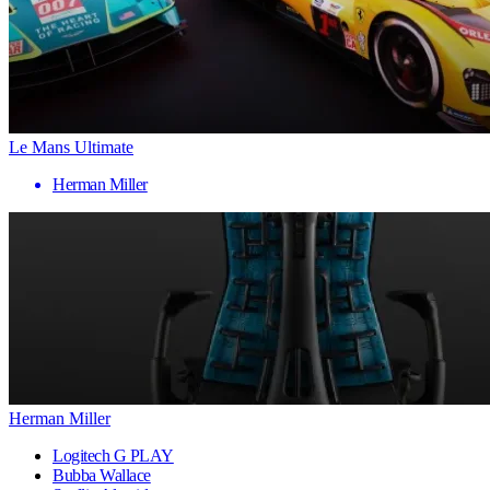
Le Mans Ultimate
Herman Miller
Herman Miller
Logitech G PLAY
Bubba Wallace