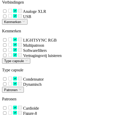
Verbindingen
Analoge XLR
USB
Kenmerken
Kenmerken
LIGHTSYNC RGB
Multipatroon
Softwarefilters
Vertragingsvrij luisteren
Type capsule
Type capsule
Condensator
Dynamisch
Patronen
Patronen
Cardioïde
Figure-8