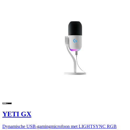
YETI GX
Dynamische USB-gamingmicrofoon met LIGHTSYNC RGB