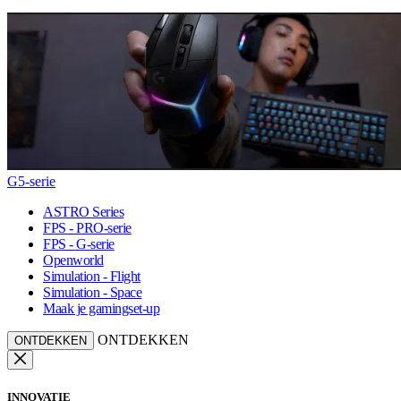
G5-serie
ASTRO Series
FPS - PRO-serie
FPS - G-serie
Openworld
Simulation - Flight
Simulation - Space
Maak je gamingset-up
ONTDEKKEN
ONTDEKKEN
INNOVATIE