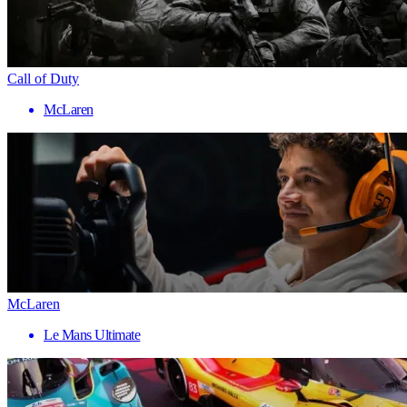
Call of Duty
McLaren
McLaren
Le Mans Ultimate