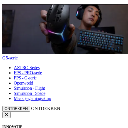
G5-serie
ASTRO Series
FPS - PRO-serie
FPS - G-serie
Openworld
Simulation - Flight
Simulation - Space
Maak je gamingset-up
ONTDEKKEN
ONTDEKKEN
INNOVATIE