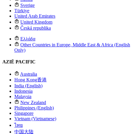
Sverige
Türkiye
United Arab Emirates
United Kingdom
Česká republika
Ελλάδα
Other Countries in Europe, Middle East & Africa (English
Only)
AZIË PACIFIC
Australia
Hong Kong
香港
India (English)
Indonesia
Malaysia
New Zealand
Philippines (English)
Singapore
Vietnam (Vietnamese)
ไทย
中国大陆