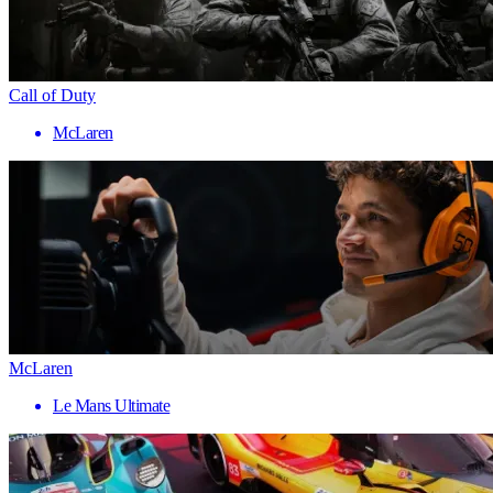
Call of Duty
McLaren
McLaren
Le Mans Ultimate