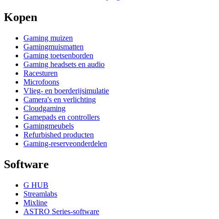
Kopen
Gaming muizen
Gamingmuismatten
Gaming toetsenborden
Gaming headsets en audio
Racesturen
Microfoons
Vlieg- en boerderijsimulatie
Camera's en verlichting
Cloudgaming
Gamepads en controllers
Gamingmeubels
Refurbished producten
Gaming-reserveonderdelen
Software
G HUB
Streamlabs
Mixline
ASTRO Series-software