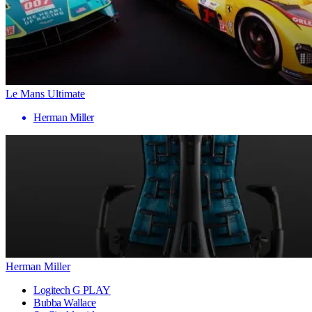
Le Mans Ultimate
Herman Miller
Herman Miller
Logitech G PLAY
Bubba Wallace