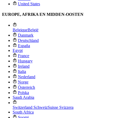
United States
EUROPE, AFRIKA EN MIDDEN-OOSTEN
Belgique
België
Danmark
Deutschland
España
Egypt
France
Hungary
Ireland
Italia
Nederland
Norge
Österreich
Polska
Saudi Arabia
Switzerland
Schweiz
Suisse
Svizzera
South Africa
Suomi