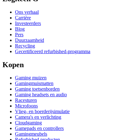
Ons verhaal
Carrière
Investeerders
Blog
Pers
Duurzaamheid
Recycling
Gecertificeerd refurbished-programma
Kopen
Gaming muizen
Gamingmuismatten
Gaming toetsenborden
Gaming headsets en audio
Racesturen
Microfoons
Vlieg- en boerderijsimulatie
Camera's en verlichting
Cloudgaming
Gamepads en controllers
Gamingmeubels
Refurbished producten