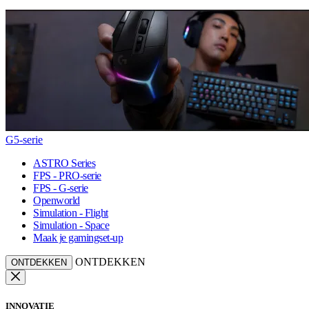
G5-serie
ASTRO Series
FPS - PRO-serie
FPS - G-serie
Openworld
Simulation - Flight
Simulation - Space
Maak je gamingset-up
ONTDEKKEN
ONTDEKKEN
INNOVATIE