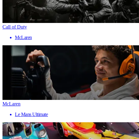
Call of Duty
McLaren
McLaren
Le Mans Ultimate