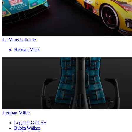
Le Mans Ultimate
Herman Miller
Herman Miller
Logitech G PLAY
Bubba Wallace