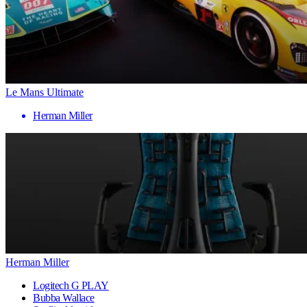
Le Mans Ultimate
Herman Miller
Herman Miller
Logitech G PLAY
Bubba Wallace