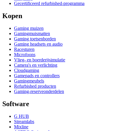
Gecertificeerd refurbished-programma
Kopen
Gaming muizen
Gamingmuismatten
Gaming toetsenborden
Gaming headsets en audio
Racesturen
Microfoons
Vlieg- en boerderijsimulatie
Camera's en verlichting
Cloudgaming
Gamepads en controllers
Gamingmeubels
Refurbished producten
Gaming-reserveonderdelen
Software
G HUB
Streamlabs
Mixline