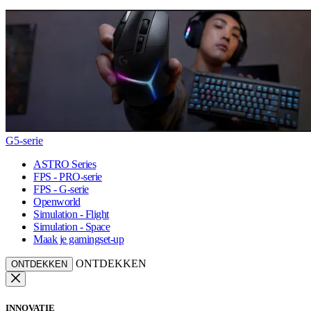
G5-serie
ASTRO Series
FPS - PRO-serie
FPS - G-serie
Openworld
Simulation - Flight
Simulation - Space
Maak je gamingset-up
ONTDEKKEN
ONTDEKKEN
INNOVATIE