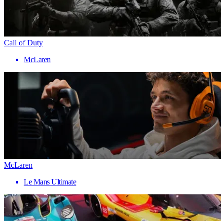
Call of Duty
McLaren
McLaren
Le Mans Ultimate