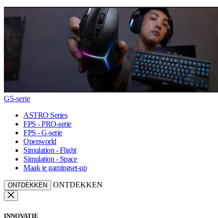
G5-serie
ASTRO Series
FPS - PRO-serie
FPS - G-serie
Openworld
Simulation - Flight
Simulation - Space
Maak je gamingset-up
ONTDEKKEN
ONTDEKKEN
INNOVATIE