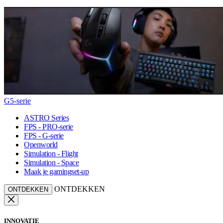
G5-serie
ASTRO Series
FPS - PRO-serie
FPS - G-serie
Openworld
Simulation - Flight
Simulation - Space
Maak je gamingset-up
ONTDEKKEN
ONTDEKKEN
INNOVATIE