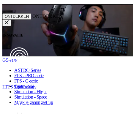
ONTDEKKEN
ONTDEKKEN
INNOVATIE
G5-serie
ASTRO Series
FPS - PRO-serie
FPS - G-serie
Openworld
HITS Technology
Simulation - Flight
Simulation - Space
Maak je gamingset-up