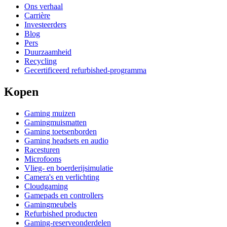
Ons verhaal
Carrière
Investeerders
Blog
Pers
Duurzaamheid
Recycling
Gecertificeerd refurbished-programma
Kopen
Gaming muizen
Gamingmuismatten
Gaming toetsenborden
Gaming headsets en audio
Racesturen
Microfoons
Vlieg- en boerderijsimulatie
Camera's en verlichting
Cloudgaming
Gamepads en controllers
Gamingmeubels
Refurbished producten
Gaming-reserveonderdelen