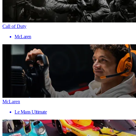
Call of Duty
McLaren
McLaren
Le Mans Ultimate