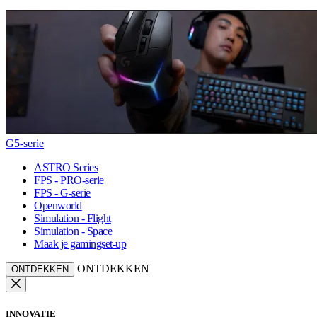
G5-serie
ASTRO Series
FPS - PRO-serie
FPS - G-serie
Openworld
Simulation - Flight
Simulation - Space
Maak je gamingset-up
ONTDEKKEN
ONTDEKKEN
INNOVATIE