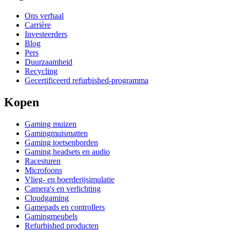
Ons verhaal
Carrière
Investeerders
Blog
Pers
Duurzaamheid
Recycling
Gecertificeerd refurbished-programma
Kopen
Gaming muizen
Gamingmuismatten
Gaming toetsenborden
Gaming headsets en audio
Racesturen
Microfoons
Vlieg- en boerderijsimulatie
Camera's en verlichting
Cloudgaming
Gamepads en controllers
Gamingmeubels
Refurbished producten