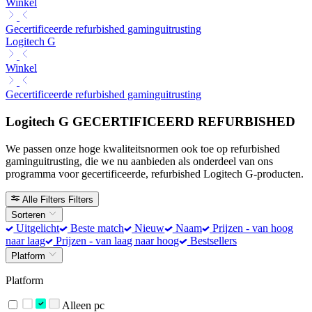
Winkel
Gecertificeerde refurbished gaminguitrusting
Logitech G
Winkel
Gecertificeerde refurbished gaminguitrusting
Logitech G GECERTIFICEERD REFURBISHED
We passen onze hoge kwaliteitsnormen ook toe op refurbished
gaminguitrusting, die we nu aanbieden als onderdeel van ons
programma voor gecertificeerde, refurbished Logitech G-producten.
Alle Filters
Filters
Sorteren
Uitgelicht
Beste match
Nieuw
Naam
Prijzen - van hoog
naar laag
Prijzen - van laag naar hoog
Bestsellers
Platform
Platform
Alleen pc