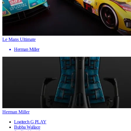
Le Mans Ultimate
Herman Miller
Herman Miller
Logitech G PLAY
Bubba Wallace