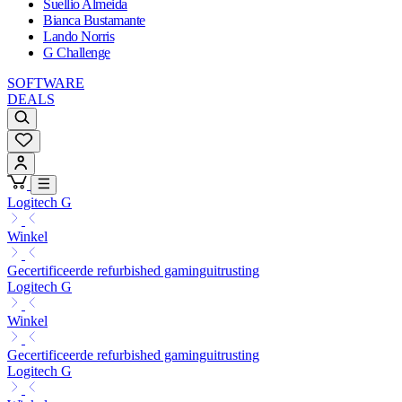
Suellio Almeida
Bianca Bustamante
Lando Norris
G Challenge
SOFTWARE
DEALS
Logitech G
Winkel
Gecertificeerde refurbished gaminguitrusting
Logitech G
Winkel
Gecertificeerde refurbished gaminguitrusting
Logitech G