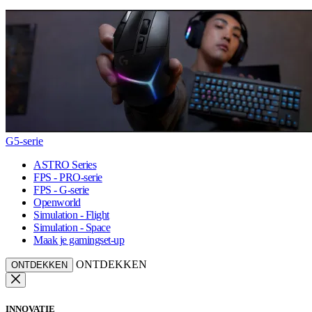
G5-serie
ASTRO Series
FPS - PRO-serie
FPS - G-serie
Openworld
Simulation - Flight
Simulation - Space
Maak je gamingset-up
ONTDEKKEN
ONTDEKKEN
INNOVATIE