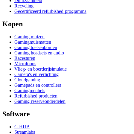
Duurzaamheid
Recycling
Gecertificeerd refurbished-programma
Kopen
Gaming muizen
Gamingmuismatten
Gaming toetsenborden
Gaming headsets en audio
Racesturen
Microfoons
Vlieg- en boerderijsimulatie
Camera's en verlichting
Cloudgaming
Gamepads en controllers
Gamingmeubels
Refurbished producten
Gaming-reserveonderdelen
Software
G HUB
Streamlabs