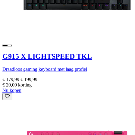
G915 X LIGHTSPEED TKL
Draadloos gaming keyboard met laag profiel
€ 179,99
€ 199,99
€ 20,00 korting
Nu kopen