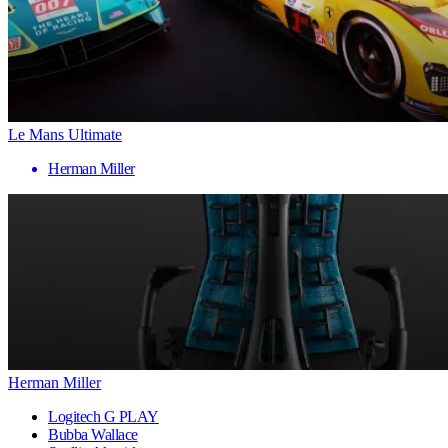
Le Mans Ultimate
Herman Miller
Herman Miller
Logitech G PLAY
Bubba Wallace