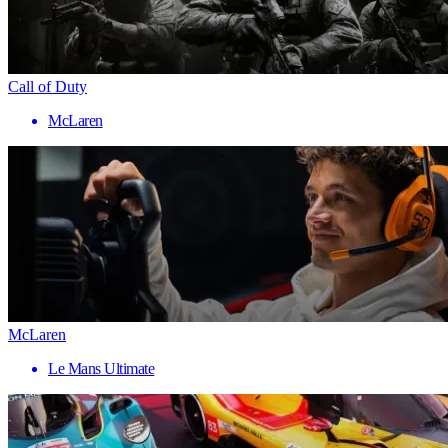
Call of Duty
McLaren
McLaren
Le Mans Ultimate