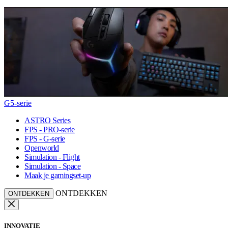
G5-serie
ASTRO Series
FPS - PRO-serie
FPS - G-serie
Openworld
Simulation - Flight
Simulation - Space
Maak je gamingset-up
ONTDEKKEN
ONTDEKKEN
INNOVATIE