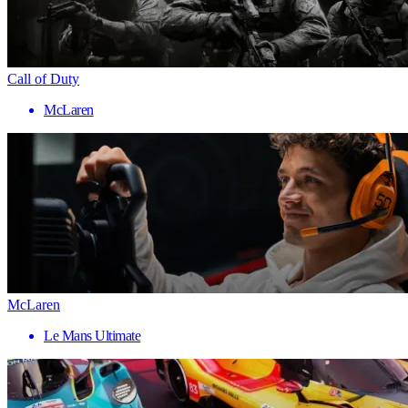
Call of Duty
McLaren
McLaren
Le Mans Ultimate