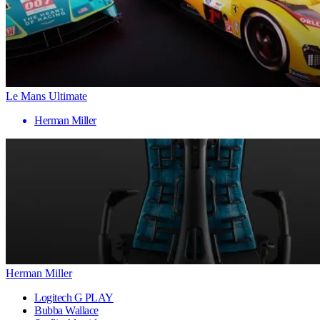
Le Mans Ultimate
Herman Miller
Herman Miller
Logitech G PLAY
Bubba Wallace