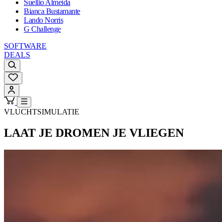
Suellio Almeida
Bianca Bustamante
Lando Norris
G Challenge
SOFTWARE
DEALS
VLUCHTSIMULATIE
LAAT JE DROMEN
JE VLIEGEN