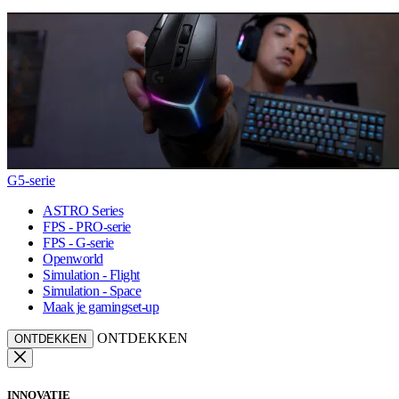
G5-serie
ASTRO Series
FPS - PRO-serie
FPS - G-serie
Openworld
Simulation - Flight
Simulation - Space
Maak je gamingset-up
ONTDEKKEN
ONTDEKKEN
INNOVATIE