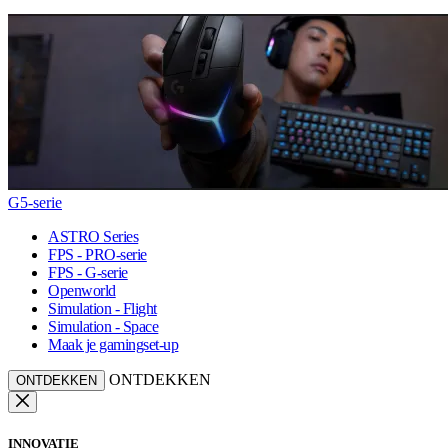
G5-serie
ASTRO Series
FPS - PRO-serie
FPS - G-serie
Openworld
Simulation - Flight
Simulation - Space
Maak je gamingset-up
ONTDEKKEN
ONTDEKKEN
INNOVATIE