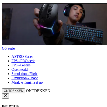
G5-serie
ASTRO Series
FPS - PRO-serie
FPS - G-serie
Openworld
Simulation - Flight
Simulation - Space
Maak je gamingset-up
ONTDEKKEN
ONTDEKKEN
INNOVATIE