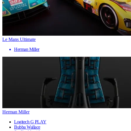
Le Mans Ultimate
Herman Miller
Herman Miller
Logitech G PLAY
Bubba Wallace