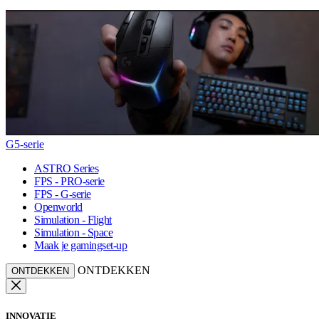
G5-serie
ASTRO Series
FPS - PRO-serie
FPS - G-serie
Openworld
Simulation - Flight
Simulation - Space
Maak je gamingset-up
ONTDEKKEN
ONTDEKKEN
INNOVATIE