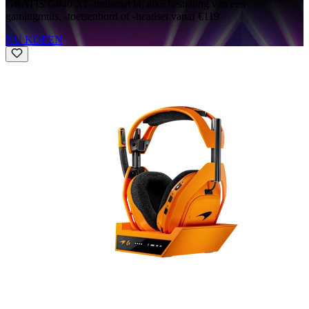
GRATIS G840 XL-muismat bij elke bestelling van een
gamingmuis, -toetsenbord of -headset vanaf €119
NU KOPEN