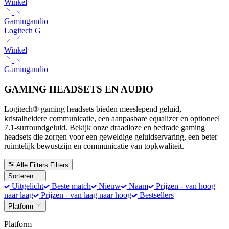
Winkel
Gamingaudio
Logitech G
Winkel
Gamingaudio
GAMING HEADSETS EN AUDIO
Logitech® gaming headsets bieden meeslepend geluid,
kristalheldere communicatie, een aanpasbare equalizer en optioneel
7.1-surroundgeluid. Bekijk onze draadloze en bedrade gaming
headsets die zorgen voor een geweldige geluidservaring, een beter
ruimtelijk bewustzijn en communicatie van topkwaliteit.
Alle Filters
Filters
Sorteren
Uitgelicht
Beste match
Nieuw
Naam
Prijzen - van hoog
naar laag
Prijzen - van laag naar hoog
Bestsellers
Platform
Platform