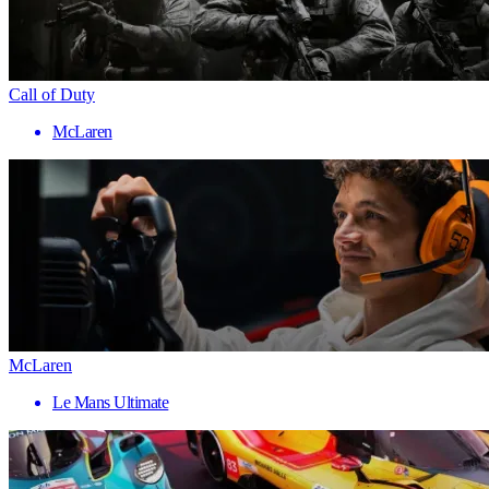
Call of Duty
McLaren
McLaren
Le Mans Ultimate