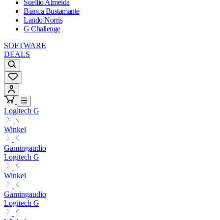
Suellio Almeida
Bianca Bustamante
Lando Norris
G Challenge
SOFTWARE
DEALS
Logitech G
Winkel
Gamingaudio
Logitech G
Winkel
Gamingaudio
Logitech G