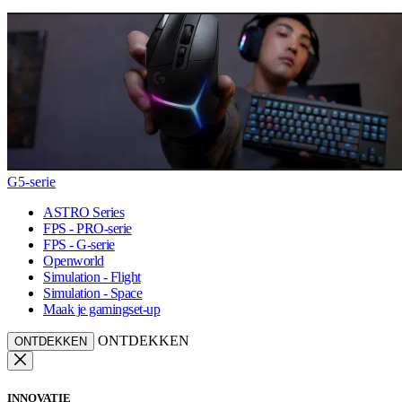
G5-serie
ASTRO Series
FPS - PRO-serie
FPS - G-serie
Openworld
Simulation - Flight
Simulation - Space
Maak je gamingset-up
ONTDEKKEN
ONTDEKKEN
INNOVATIE