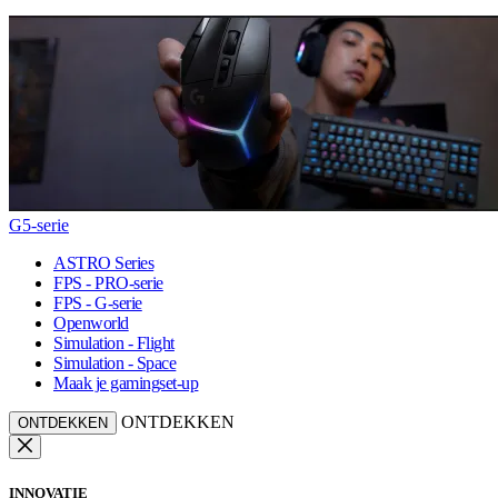
G5-serie
ASTRO Series
FPS - PRO-serie
FPS - G-serie
Openworld
Simulation - Flight
Simulation - Space
Maak je gamingset-up
ONTDEKKEN
ONTDEKKEN
INNOVATIE