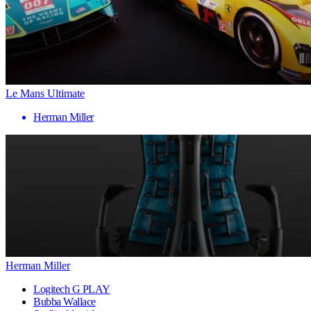
Le Mans Ultimate
Herman Miller
Herman Miller
Logitech G PLAY
Bubba Wallace