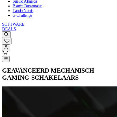
Suellio Almeida
Bianca Bustamante
Lando Norris
G Challenge
SOFTWARE
DEALS
GEAVANCEERD MECHANISCH
GAMING-SCHAKELAARS