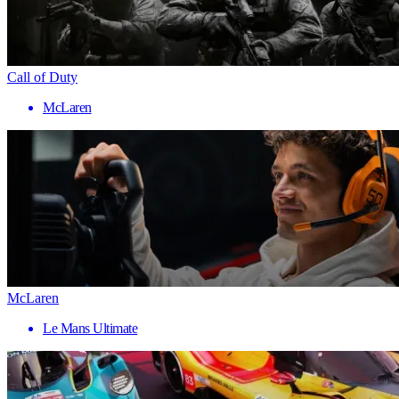
Call of Duty
McLaren
McLaren
Le Mans Ultimate