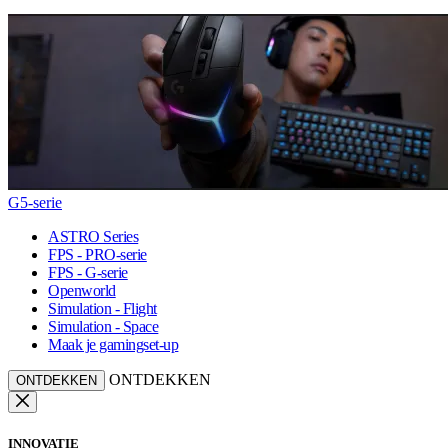
G5-serie
ASTRO Series
FPS - PRO-serie
FPS - G-serie
Openworld
Simulation - Flight
Simulation - Space
Maak je gamingset-up
ONTDEKKEN
ONTDEKKEN
INNOVATIE