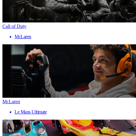
Call of Duty
McLaren
McLaren
Le Mans Ultimate