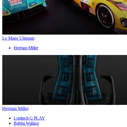
Le Mans Ultimate
Herman Miller
Herman Miller
Logitech G PLAY
Bubba Wallace