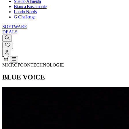
Suellio Almeida
Bianca Bustamante
Lando Norris
G Challenge
SOFTWARE
DEALS
MICROFOONTECHNOLOGIE
BLUE VO!CE