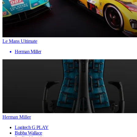
Le Mans Ultimate
Herman Miller
Herman Miller
Logitech G PLAY
Bubba Wallace