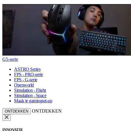
G5-serie
ASTRO Series
FPS - PRO-serie
FPS - G-serie
Openworld
Simulation - Flight
Simulation - Space
Maak je gamingset-up
ONTDEKKEN
ONTDEKKEN
INNOVATIE