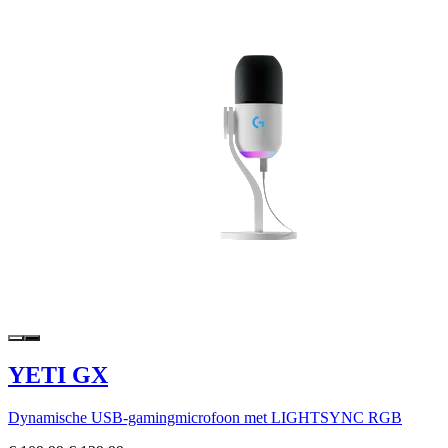
YETI GX
Dynamische USB-gamingmicrofoon met LIGHTSYNC RGB