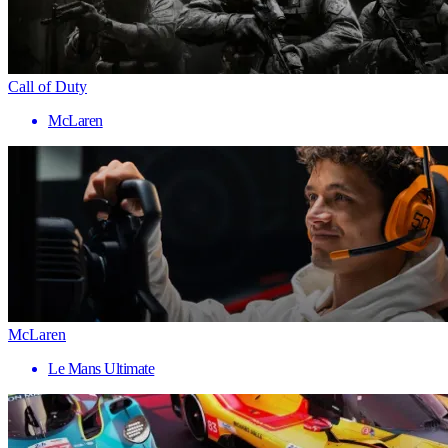
Call of Duty
McLaren
McLaren
Le Mans Ultimate