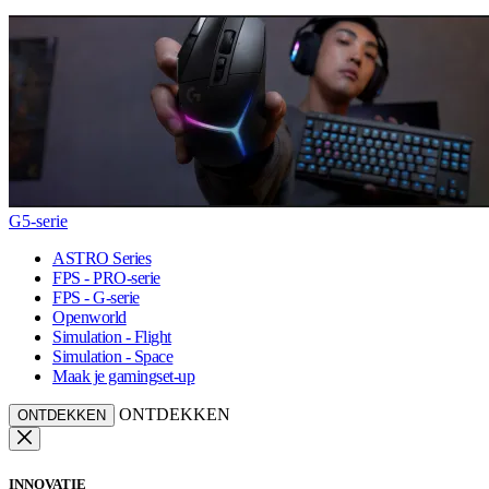
G5-serie
ASTRO Series
FPS - PRO-serie
FPS - G-serie
Openworld
Simulation - Flight
Simulation - Space
Maak je gamingset-up
ONTDEKKEN
ONTDEKKEN
INNOVATIE