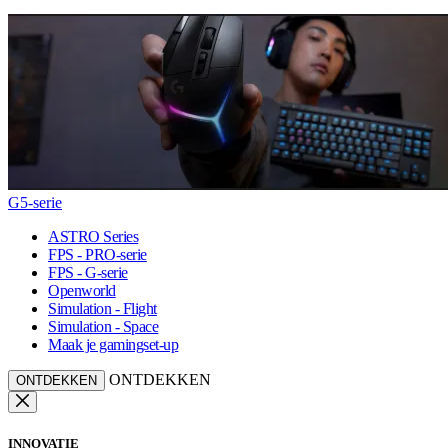
G5-serie
ASTRO Series
FPS - PRO-serie
FPS - G-serie
Openworld
Simulation - Flight
Simulation - Space
Maak je gamingset-up
ONTDEKKEN
ONTDEKKEN
INNOVATIE