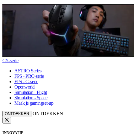
G5-serie
ASTRO Series
FPS - PRO-serie
FPS - G-serie
Openworld
Simulation - Flight
Simulation - Space
Maak je gamingset-up
ONTDEKKEN
ONTDEKKEN
INNOVATIE