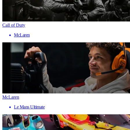
Call of Duty
McLaren
McLaren
Le Mans Ultimate