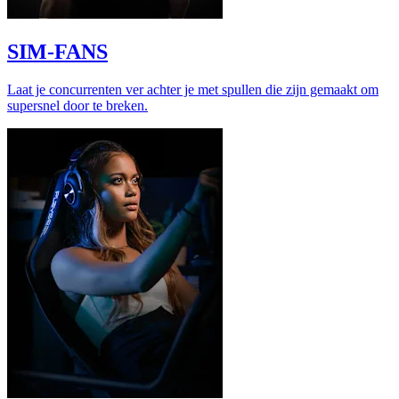
SIM-FANS
Laat je concurrenten ver achter je met spullen die zijn gemaakt om
supersnel door te breken.