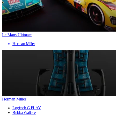
Le Mans Ultimate
Herman Miller
Herman Miller
Logitech G PLAY
Bubba Wallace