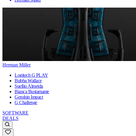
Herman Miller
Logitech G PLAY
Bubba Wallace
Suellio Almeida
Bianca Bustamante
Genshin Impact
G Challenge
SOFTWARE
DEALS