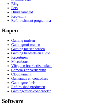
Blog
Pers
Duurzaamheid
Recycling
Refurbishment programma
Kopen
Gaming muizen
Gamingmuismatten
Gaming toetsenborden
Gaming headsets en audio
Racesturen
Microfoons
Vlieg- en boerderijsimulatie
Camera's en verlichting
Cloudgaming
Gamepads en controllers
Gamingmeubels
Refurbished producten
Gaming-reserveonderdelen
Software