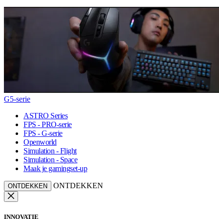
G5-serie
ASTRO Series
FPS - PRO-serie
FPS - G-serie
Openworld
Simulation - Flight
Simulation - Space
Maak je gamingset-up
ONTDEKKEN
ONTDEKKEN
INNOVATIE